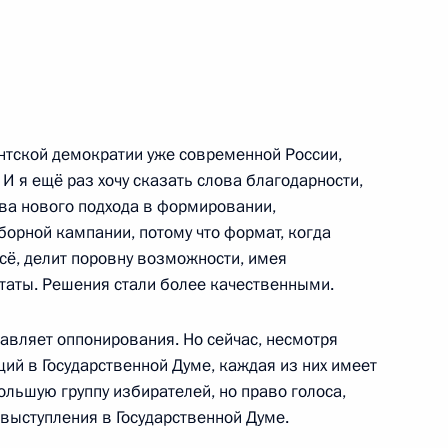
хнагийн Хурэлсухом
9
нтской демократии уже современной России,
 И я ещё раз хочу сказать слова благодарности,
ва нового подхода в формировании,
орной кампании, потому что формат, когда
сё, делит поровну возможности, имея
Рамзаном Кадыровым
3
ьтаты. Решения стали более качественными.
бавляет оппонирования. Но сейчас, несмотря
кций в Государственной Думе, каждая из них имеет
льшую группу избирателей, но право голоса,
ры
19
выступления в Государственной Думе.