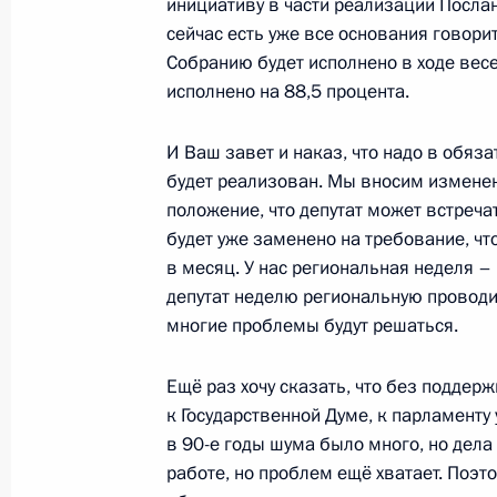
инициативу в части реализации Посла
сейчас есть уже все основания говори
24 апреля 2025 года, четверг
Собранию будет исполнено в ходе весе
исполнено на 88,5 процента.
Совещание по экономическим воп
24 апреля 2025 года, 13:45
Московская обл
И Ваш завет и наказ, что надо в обяз
будет реализован. Мы вносим изменени
положение, что депутат может встреча
23 апреля 2025 года, среда
будет уже заменено на требование, ч
в месяц. У нас региональная неделя –
Заседание Военно-промышленной 
депутат неделю региональную проводил
многие проблемы будут решаться.
23 апреля 2025 года, 12:45
Москва, Кремль
Ещё раз хочу сказать, что без поддер
к Государственной Думе, к парламенту 
19 апреля 2025 года, суббота
в 90-е годы шума было много, но дел
работе, но проблем ещё хватает. Поэт
Встреча с начальником Генштаба 