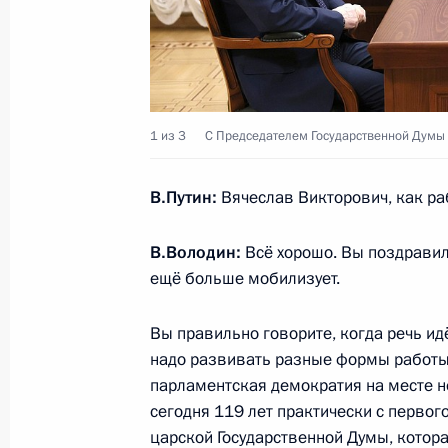
16 мая 2025 года, пятница
Совещание с постоянными членами
16 мая 2025 года, 13:50
Москва, Кремль
1 из 3
С Председателем Государственной Думы
15 мая 2025 года, четверг
В.Путин:
Вячеслав Викторович, как ра
Встреча с председателем ПАО «Ба
В.Володин:
Всё хорошо. Вы поздравили
15 мая 2025 года, 14:20
Москва, Кремль
ещё больше мобилизует.
Вы правильно говорите, когда речь ид
12 мая 2025 года, понедельник
надо развивать разные формы работы,
парламентская демократия на месте не 
Встреча с губернатором Ивановско
сегодня 119 лет практически с первог
Воскресенским
царской Государственной Думы, котор