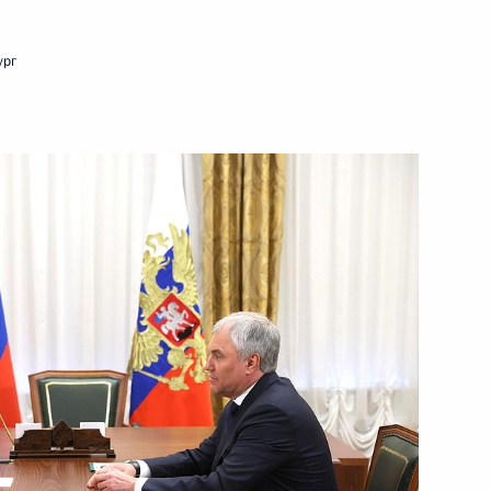
ург
ть следующие материалы
ой области Александром
1
фонда «Талант и успех»
6
24м