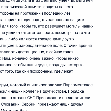
е сегодня звучала в Вашем выступлении, Вы о ней
ской области Андреем
6
я исторической памяти, защиты нашего
стороны на протяжении последних лет
 нас принято одиннадцать законов по защите
 для того, чтобы те, кто разрушает могилы наших
не ушли от ответственности, несмотря на то что
раны либо являются гражданами других
и Александром Лукашенко
4
дать уже в законодательное поле. С точки зрения
авливать дистанционно, и сейчас такая
. Нам, конечно, очень важно, чтобы никто
лавное, чтобы наши деды, прадеды, которые
сударства «Великое
 того, где они похоронены, где лежат.
17
43м
орум, который инициировало уже Парламентское
или наших коллег из других стран. Порядка
 только страны СНГ. Приезжают и представители
з Словакии, Сербии, приезжают наши друзья
. Мы ждём Вас.