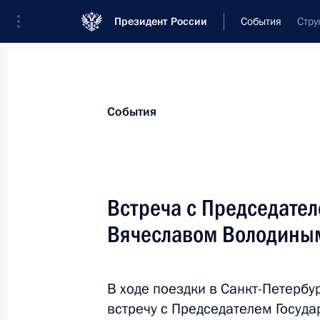
Президент России
События
Стру
Президент
Администрация
Государст
Новости
Стенограммы
Поездки
Те
События
Рубрикация материалов
Все материалы
Встреча с Председате
Послания Федеральному Собранию
Вячеславом Володины
Заявления по важнейшим вопросам
Совещания, заседания, рабочие встречи
В ходе поездки в Санкт-Петерб
Речи и обращения
встречу с Председателем Госуд