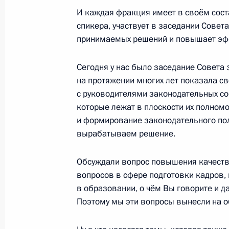
И каждая фракция имеет в своём сост
спикера, участвует в заседании Совета
6 мая 2025 года, вторник
принимаемых решений и повышает эф
Встреча с главой «Деловой России
Сегодня у нас было заседание Совета 
6 мая 2025 года, 14:10
Москва, Кремль
на протяжении многих лет показала с
с руководителями законодательных с
которые лежат в плоскости их полномо
и формирование законодательного пол
5 мая 2025 года, понедельник
вырабатываем решение.
Встреча с мэром Москвы Сергеем
Обсуждали вопрос повышения качеств
5 мая 2025 года, 13:40
Москва, Кремль
вопросов в сфере подготовки кадров, 
в образовании, о чём Вы говорите и д
Поэтому мы эти вопросы вынесли на о
29 апреля 2025 года, вторник