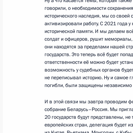
Ну а что касается темы, которая такж
Встреча с губернатором Волгоград
говорили, о необходимости сохранени
Бочаровым
исторического наследия, мы со своей 
29 апреля 2025 года, 22:10
Волгоград
активизировали работу. С 2021 года у
исторической памяти. И мы делаем всё
солдат и офицеров, рушит мемориалы, 
они находятся за пределами нашей ст
Встреча с Президентом Белорусси
государств. Это теперь всё будет попа
29 апреля 2025 года, 17:40
Волгоград
ответственности её можно будет устан
возможность у судебных органов будет
не переписывал историю. Ну и самое г
Международный форум Союзного го
погибли, были защищены независимо от
наследие – общее будущее»
И в этой связи мы завтра проводим ф
29 апреля 2025 года, 16:40
Волгоград
собрание Беларусь–Россия. Мы приглас
20 государств будут представлены, не
европейских стран, делегация будет и
28 апреля 2025 года, понедельник
из Китая, Вьетнама, Монголии, с Кубы