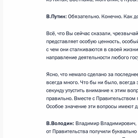
Встреча с губернатором Санкт-Пет
В.Путин:
Обязательно. Конечно. Как д
Бегловым
28 апреля 2025 года, 16:55
Санкт-Петербур
Всё, что Вы сейчас сказали, чрезвыча
представляет особую ценность, особый
с чем они сталкиваются в своей жизн
направление деятельности любого гос
Встреча с Председателем Совета 
Матвиенко
Ясно, что немало сделано за последнее
28 апреля 2025 года, 16:00
Санкт-Петербур
всегда много. Что бы ни было, всегда 
секунду упустить внимание к этим вопр
правильно. Вместе с Правительством 
Встреча с Председателем Государс
Особое значение эти вопросы имеют д
Володиным
В.Володин:
Владимир Владимирович, м
28 апреля 2025 года, 15:30
Санкт-Петербур
от Правительства получили буквальн