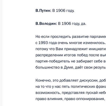
12 мая 2025 года, 13:45
Москва, Кремль
В.Путин:
В 1906 году.
В.Володин:
В 1906 году, да.
7 мая 2025 года, среда
Встреча с Президентом Монголии У
Но если проследить развитие парламе
с 1993 года очень многое изменилось.
7 мая 2025 года, 20:10
Москва, Кремль
потому что Вам принадлежит инициати
распределении итогов побед после выб
партия-победитель не забирает себе в
Рабочая встреча с главой Чечни 
большинство в Думе, даёт свои резул
7 мая 2025 года, 18:00
Москва, Кремль
Конечно, это добавляет дискуссии, до
на то что у нас пять политических фра
возможность, представляя пускай небо
Российско-венесуэльские перегово
право влияния, право оппонирования, 
7 мая 2025 года, 17:05
Москва, Кремль