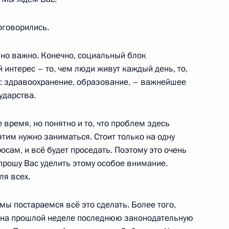
ербурга Александром
3
оговорились.
г
йно важно. Конечно, социальный блок
 интерес – то, чем люди живут каждый день, то,
и: здравоохранение, образование, – важнейшее
ударства.
Федерации Валентиной
3
 время, но понятно и то, что проблем здесь
г
этим нужно заниматься. Стоит только на одну
осам, и всё будет проседать. Поэтому это очень
прошу Вас уделить этому особое внимание.
твенной Думы Вячеславом
ля всех.
3
ы постараемся всё это сделать. Более того,
г
о на прошлой неделе последнюю законодательную