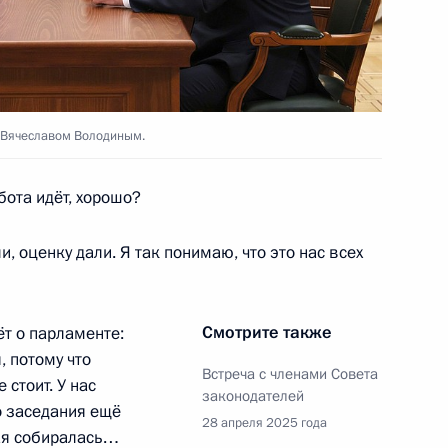
 Совета Безопасности
1
 Вячеславом Володиным.
бота идёт, хорошо?
нк ПСБ» Петром Фрадковым
3
, оценку дали. Я так понимаю, что это нас всех
Смотрите также
ёт о парламенте:
 потому что
Встреча с членами Совета
стоит. У нас
й области Станиславом
законодателей
3
о заседания ещё
28 апреля 2025 года
ая собиралась…