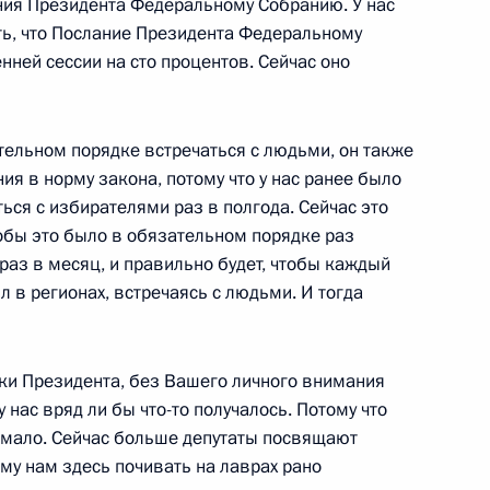
ния Президента Федеральному Собранию. У нас
ть, что Послание Президента Федеральному
нней сессии на сто процентов. Сейчас оно
росам
2
5м
асть, Ново-Огарёво
ательном порядке встречаться с людьми, он также
я в норму закона, потому что у нас ранее было
ться с избирателями раз в полгода. Сейчас это
тобы это было в обязательном порядке раз
 раз в месяц, и правильно будет, чтобы каждый
комиссии
6
8м
 в регионах, встречаясь с людьми. И тогда
жки Президента, без Вашего личного внимания
у нас вряд ли бы что-то получалось. Потому что
а мало. Сейчас больше депутаты посвящают
ому нам здесь почивать на лаврах рано
Вооружённых Сил Валерием
4
6м