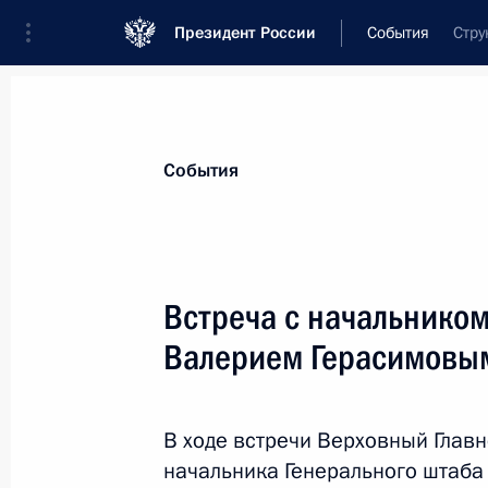
Президент России
События
Стру
Президент
Администрация
Государст
Новости
Стенограммы
Поездки
Те
События
Рубрикация материалов
Все материалы
Встреча с начальнико
Послания Федеральному Собранию
Валерием Герасимовы
Заявления по важнейшим вопросам
Совещания, заседания, рабочие встречи
В ходе встречи Верховный Глав
Речи и обращения
начальника Генерального штаба