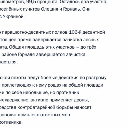
лометров, 99,5 процента. Осталось два участка,
населённых пунктов Олешня и Горналь. Они
с Украиной.
о парашютно-десантных полков 106-й десантной
стоящее время завершается зачистка лесных
хнагийн Хурэлсухом
9
кта. Общая площадь этих участков – до трёх
 районе Горналя завершается зачистка
настыря.
Рамзаном Кадыровым
кой пехоты ведут боевые действия по разгрому
3
и прилегающих к нему рощах на общей площади
ми по себе небольшие, но противник
их удержание, активно применяет дроны,
редства контрбатарейной борьбы наносят
ры
роводят комплекс ответных мер
19
ротивника.