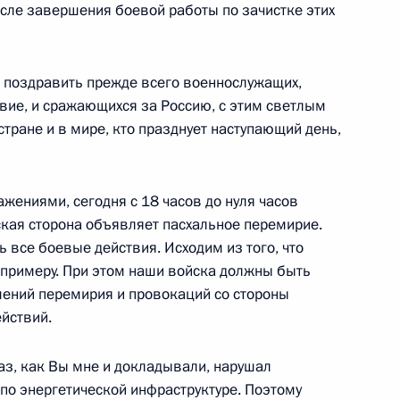
ской области Андреем
осле завершения боевой работы по зачистке этих
6
, поздравить прежде всего военнослужащих,
вие, и сражающихся за Россию, с этим светлым
стране и в мире, кто празднует наступающий день,
и Александром Лукашенко
4
жениями, сегодня с 18 часов до нуля часов
ская сторона объявляет пасхальное перемирие.
 все боевые действия. Исходим из того, что
сударства «Великое
17
43м
 примеру. При этом наши войска должны быть
ений перемирия и провокаций со стороны
ействий.
аз, как Вы мне и докладывали, нарушал
по энергетической инфраструктуре. Поэтому