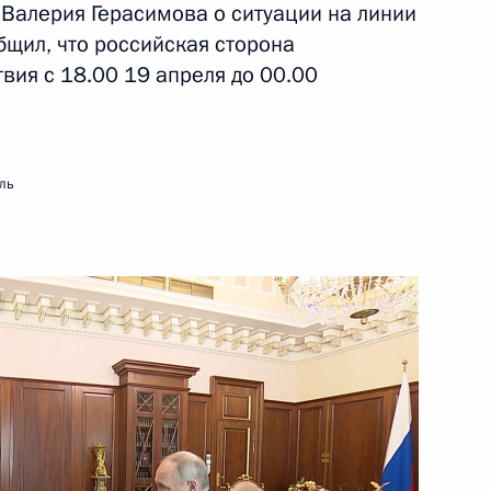
Валерия Герасимова о ситуации на линии
бщил, что российская сторона
вия с 18.00 19 апреля до 00.00
ть следующие материалы
ой области Александром
1
ль
фонда «Талант и успех»
6
24м