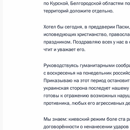
Встреча с губернатором Волгоград
по Курской, Белгородской областям п
Бочаровым
территорий доложите отдельно.
29 апреля 2025 года, 22:10
Волгоград
Хотел бы сегодня, в преддверии Пасхи
исповедующих христианство, правосла
праздником. Поздравляю всех у нас в 
Встреча с Президентом Белорусси
чтит и уважает его.
29 апреля 2025 года, 17:40
Волгоград
Руководствуясь гуманитарными сообра
с воскресенья на понедельник россий
Приказываю на этот период остановить
Международный форум Союзного го
украинская сторона последует нашему
наследие – общее будущее»
готовы к отражению возможных наруш
29 апреля 2025 года, 16:40
Волгоград
противника, любых его агрессивных д
Мы знаем: киевский режим боле ста р
договорённости о ненанесении ударов 
28 апреля 2025 года, понедельник