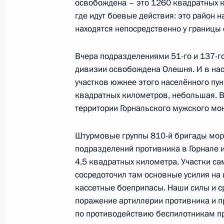
освобождена – это 1260 квадратных ки
12 мая 2025 года, 13:45
Москва, Кремль
где идут боевые действия: это район 
находятся непосредственно у границы 
7 мая 2025 года, среда
Вчера подразделениями 51-го и 137-г
дивизии освобождена Олешня. И в на
Встреча с Президентом Монголии У
участков южнее этого населённого пун
7 мая 2025 года, 20:10
Москва, Кремль
квадратных километров, небольшая. В
территории Горнальского мужского мо
Рабочая встреча с главой Чечни 
Штурмовые группы 810-й бригады морс
подразделений противника в Горнале 
7 мая 2025 года, 18:00
Москва, Кремль
4,5 квадратных километра. Участки са
сосредоточил там основные усилия на 
кассетные боеприпасы. Наши силы и с
Российско-венесуэльские перегово
поражение артиллерии противника и п
по противодействию беспилотникам п
7 мая 2025 года, 17:05
Москва, Кремль