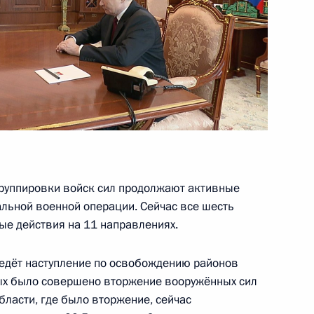
 Совета Безопасности
1
нк ПСБ» Петром Фрадковым
3
руппировки войск сил продолжают активные
льной военной операции. Сейчас все шесть
ые действия на 11 направлениях.
ведёт наступление по освобождению районов
й области Станиславом
рых было совершено вторжение вооружённых сил
3
бласти, где было вторжение, сейчас