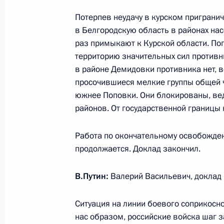
Потерпев неудачу в курском приграни
в Белгородскую область в районах на
6 мая 2025 года, вторник
раз примыкают к Курской области. По
территорию значительных сил противн
Встреча с главой «Деловой России
в районе Демидовки противника нет, 
6 мая 2025 года, 14:10
Москва, Кремль
просочившиеся мелкие группы общей ч
южнее Поповки. Они блокированы, вед
районов. От государственной границы н
5 мая 2025 года, понедельник
Работа по окончательному освобожден
Встреча с мэром Москвы Сергеем
продолжается. Доклад закончил.
5 мая 2025 года, 13:40
Москва, Кремль
В.Путин:
Валерий Васильевич, доклад 
Ситуация на линии боевого соприкосн
29 апреля 2025 года, вторник
нас образом, российские войска шаг з