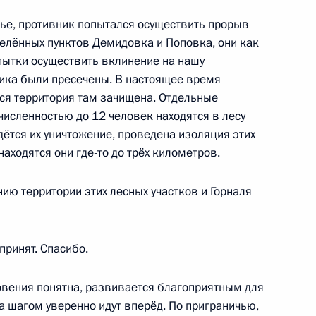
чье, противник попытался осуществить прорыв
селённых пунктов Демидовка и Поповка, они как
пытки осуществить вклинение на нашу
ика были пресечены. В настоящее время
» Алексеем Репиком
3
вся территория там зачищена. Отдельные
исленностью до 12 человек находятся в лесу
ётся их уничтожение, проведена изоляция этих
аходятся они где-то до трёх километров.
ию территории этих лесных участков и Горналя
 Собяниным
6
принят. Спасибо.
овения понятна, развивается благоприятным для
а шагом уверенно идут вперёд. По приграничью,