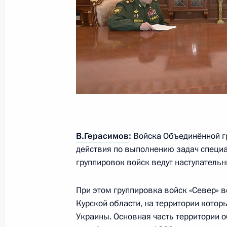
16 мая 2025 года, пятница
Совещание с постоянными членами
16 мая 2025 года, 13:50
Москва, Кремль
15 мая 2025 года, четверг
Встреча с председателем ПАО «Ба
15 мая 2025 года, 14:20
Москва, Кремль
В.Герасимов
:
Войска Объединённой г
действия по выполнению задач специа
группировок войск ведут наступательн
12 мая 2025 года, понедельник
При этом группировка войск «Север» 
Встреча с губернатором Ивановско
Курской области, на территории кото
Воскресенским
Украины. Основная часть территории о