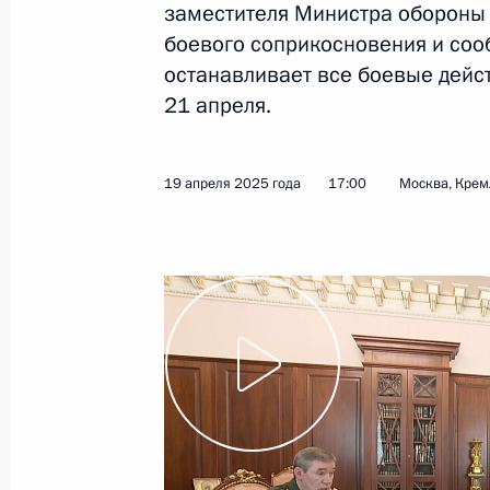
заместителя Министра обороны 
боевого соприкосновения и соо
останавливает все боевые дейст
Показа
21 апреля.
Встреча с врио губернатора Курск
Хинштейном
19 апреля 2025 года
17:00
Москва, Крем
21 мая 2025 года, 08:50
Курская область
19 мая 2025 года, понедельник
Заседание попечительского совета 
19 мая 2025 года, 22:10
Сириус