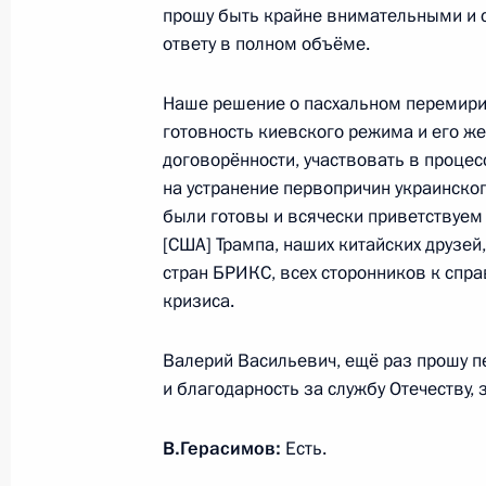
прошу быть крайне внимательными и 
Встреча с губернатором Санкт-Пет
ответу в полном объёме.
Бегловым
Наше решение о пасхальном перемирии
28 апреля 2025 года, 16:55
Санкт-Петербур
готовность киевского режима и его ж
договорённости, участвовать в проце
на устранение первопричин украинског
Встреча с Председателем Совета 
были готовы и всячески приветствуем
Матвиенко
[США] Трампа, наших китайских друзей
стран БРИКС, всех сторонников к спр
28 апреля 2025 года, 16:00
Санкт-Петербур
кризиса.
Валерий Васильевич, ещё раз прошу 
Встреча с Председателем Государс
и благодарность за службу Отечеству,
Володиным
28 апреля 2025 года, 15:30
Санкт-Петербур
В.Герасимов:
Есть.