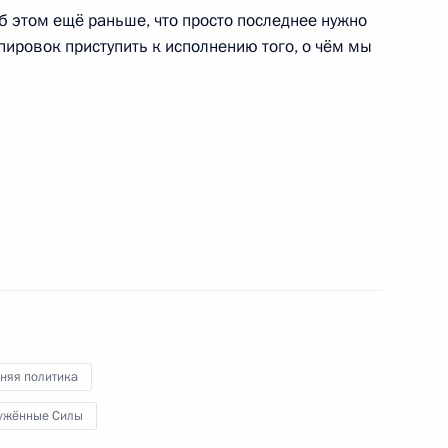
 этом ещё раньше, что просто последнее нужно
ировок приступить к исполнению того, о чём мы
росам
2
5м
асть, Ново-Огарёво
комиссии
6
8м
няя политика
ужённые Силы
Вооружённых Сил Валерием
4
6м