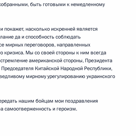
собранными, быть готовыми к немедленному
ербурга Александром
3
 покажет, насколько искренней является
г
елание да и способность соблюдать
ссе мирных переговоров, направленных
о кризиса. Мы со своей стороны к ним всегда
Федерации Валентиной
3
 стремление американской стороны, Президента
, Председателя Китайской Народной Республики,
аведливому мирному урегулированию украинского
г
передать нашим бойцам мои поздравления
твенной Думы Вячеславом
3
 за самоотверженность и героизм.
г