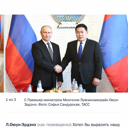
1 из 3
С Премьер-министром Монголии Лувсаннамсрайн Оюун-
Эрдэнэ. Фото: Софья Сандурская, ТАСС
Л.Оюун-Эрдэнэ
(как переведено)
:
Хотел бы выразить нашу