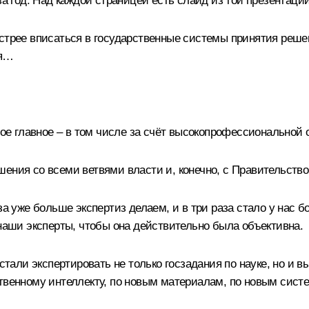
за год. Над каждой страницей есть слайд из той презентации
ыстрее вписаться в государственные системы принятия реше
ая…
ое главное – в том числе за счёт высокопрофессиональной 
ения со всеми ветвями власти и, конечно, с Правительство
за уже больше экспертиз делаем, и в три раза стало у нас 
 наши эксперты, чтобы она действительно была объективна.
 стали экспертировать не только госзадания по науке, но и 
ственному интеллекту, по новым материалам, по новым сист