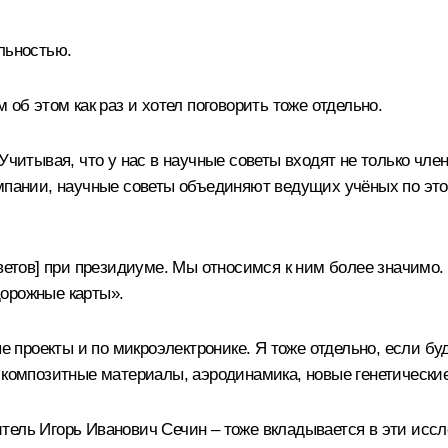
льностью.
об этом как раз и хотел поговорить тоже отдельно.
 Учитывая, что у нас в научные советы входят не только чл
мпании, научные советы объединяют ведущих учёных по этой
советов] при президиуме. Мы относимся к ним более значим
дорожные карты».
роекты и по микроэлектронике. Я тоже отдельно, если буд
 композитные материалы, аэродинамика, новые генетические
ель Игорь Иванович Сечин – тоже вкладывается в эти иссл