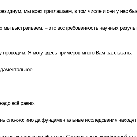
езидиум, мы всех приглашаем, в том числе и они у нас бы
рую мы выстраиваем, – это востребованность научных резул
 проводим. Я могу здесь примеров много Вам рассказать.
ндаментальное.
надо всё равно.
нь сложно: иногда фундаментальные исследования находят с
странных членов из 55 стран. Сегодня очень комфортной с