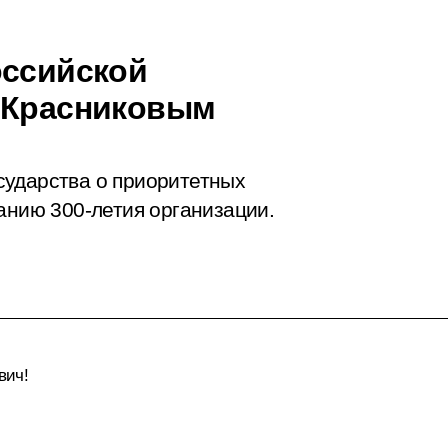
оссийской
м Красниковым
сударства о приоритетных
анию 300-летия организации.
вич!