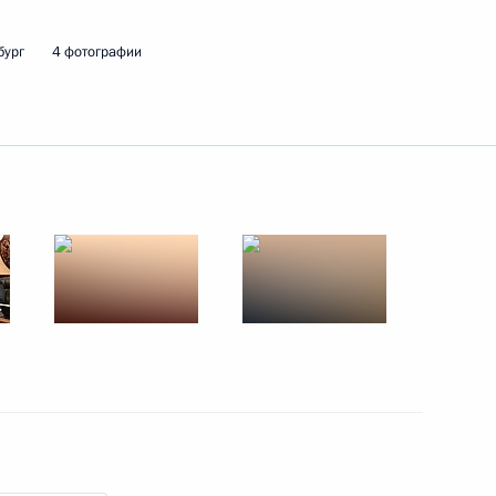
бург
4 фотографии
ть следующие материалы
однадзора Светланой
3
лот» Сергеем
3
ь