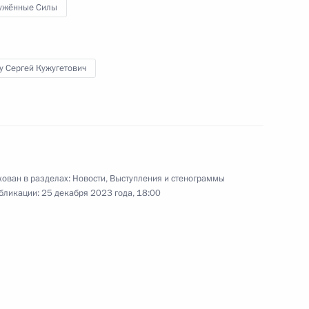
ужённые Силы
у Сергей Кужугетович
Ростех» Сергеем Чемезовым
4
ь
ован в разделах:
Новости
,
Выступления и стенограммы
бликации:
25 декабря 2023 года, 18:00
а
:
21
ь
к