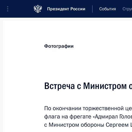
Президент России
События
Стру
Президент
Администрация
Государст
Новости
Стенограммы
Поездки
Те
Фотографии
Рубрикация материалов
Все материалы
Встреча с Министром 
Послания Федеральному Собранию
Заявления по важнейшим вопросам
По окончании торжественной ц
Совещания, заседания, рабочие встречи
флага на фрегате «Адмирал Голо
Речи и обращения
с Министром обороны Сергеем 