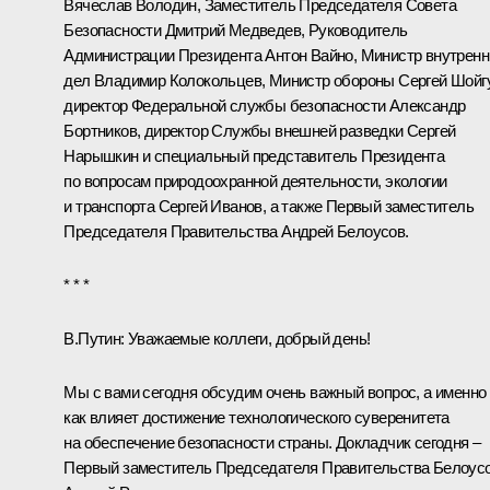
Вячеслав Володин
, Заместитель Председателя Совета
Безопасности
Дмитрий Медведев
, Руководитель
Администрации Президента
Антон Вайно
, Министр внутренн
дел
Владимир Колокольцев
, Министр обороны
Сергей Шойг
директор Федеральной службы безопасности
Александр
Бортников
, директор Службы внешней разведки
Сергей
Нарышкин
и специальный представитель Президента
по вопросам природоохранной деятельности, экологии
и транспорта
Сергей Иванов
, а также Первый заместитель
Председателя Правительства
Андрей Белоусов
.
* * *
В.Путин:
Уважаемые коллеги, добрый день!
Мы с вами сегодня обсудим очень важный вопрос, а именно
как влияет достижение технологического суверенитета
на обеспечение безопасности страны. Докладчик сегодня –
Первый заместитель Председателя Правительства Белоус