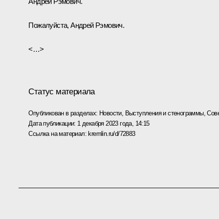
Андрей Рэмович.
Пожалуйста, Андрей Рэмович.
<…>
Статус материала
Опубликован в разделах:
Новости
,
Выступления и стенограммы
,
Сов
Дата публикации:
1 декабря 2023 года, 14:15
Ссылка на материал:
kremlin.ru/d/72883