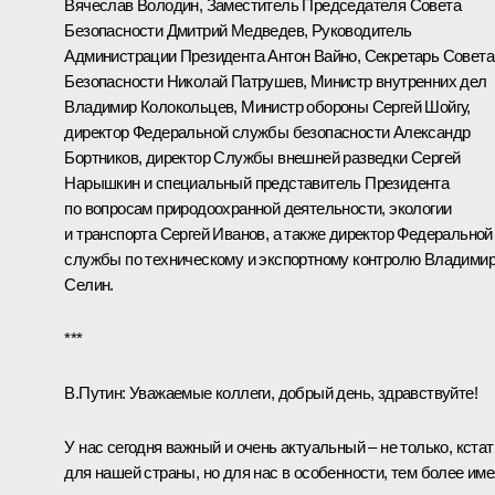
Вячеслав Володин
, Заместитель Председателя Совета
Безопасности
Дмитрий Медведев
, Руководитель
Администрации Президента
Антон Вайно
, Секретарь Совета
Безопасности
Николай Патрушев
, Министр внутренних дел
Владимир Колокольцев
, Министр обороны
Сергей Шойгу
,
директор Федеральной службы безопасности
Александр
Бортников
, директор Службы внешней разведки
Сергей
Нарышкин
и специальный представитель Президента
по вопросам природоохранной деятельности, экологии
и транспорта
Сергей Иванов
, а также директор Федеральной
службы по техническому и экспортному контролю Владими
Селин.
***
В.Путин:
Уважаемые коллеги, добрый день, здравствуйте!
У нас сегодня важный и очень актуальный – не только, кстат
для нашей страны, но для нас в особенности, тем более име