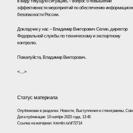
в виду текущую ситуацию, – вопрос о повышении
эффективности мероприятий по обеспечению информацион
безопасности России.
Докладчик у нас – Владимир Викторович Селин, директор
Федеральной службы по техническому и экспортному
контролю.
Пожалуйста, Владимир Викторович.
<…>
Статус материала
Опубликован в разделах:
Новости
,
Выступления и стенограммы
,
Сов
Дата публикации:
10 ноября 2023 года, 13:45
Ссылка на материал:
kremlin.ru/d/72714