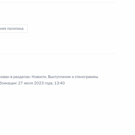
Полем Бийя
4
няя политика
тского совета Ливии
2
ован в разделах:
Новости
,
Выступления и стенограммы
бликации:
27 июля 2023 года, 13:40
ом Туадерой
5
сайясом Афеворки
6