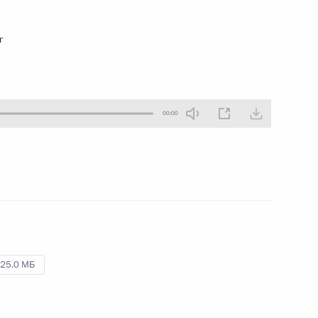
г
ть следующие материалы
00:00
канских государств
2
22м
Макки Саллом
1
25.0 МБ