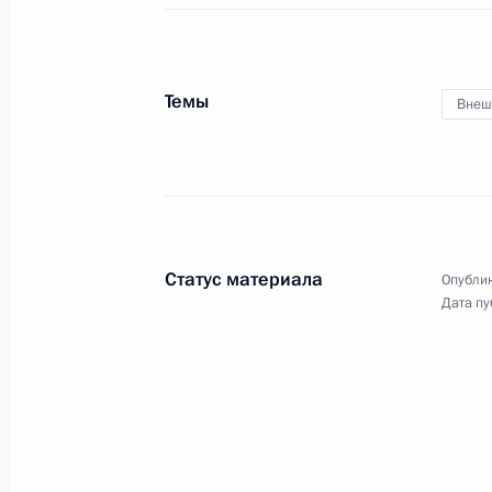
Встреча с Президентом Камеруна 
28 июля 2023 года, 21:50
Санкт-Петербург
Темы
Внеш
Встреча с Председателем Президен
Мухаммедом Менфи
28 июля 2023 года, 21:30
Санкт-Петербург
Статус материала
Опублик
Дата пу
Встреча с Президентом ЦАР Фостен
28 июля 2023 года, 20:45
Санкт-Петербург
Встреча с Президентом Эритреи И