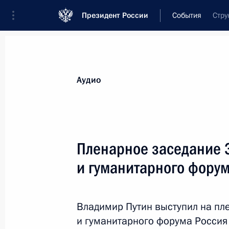
Президент России
События
Стру
Президент
Администрация
Государст
Новости
Стенограммы
Поездки
Те
Аудио
Рубрикация материалов
Все материалы
Пленарное заседание 
Послания Федеральному Собранию
и гуманитарного форум
Заявления по важнейшим вопросам
Совещания, заседания, рабочие встречи
Владимир Путин выступил на п
Речи и обращения
и гуманитарного форума Россия