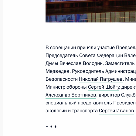
11 ноября 2022 года, пятница
Встреча с президентом Российской
Красниковым
11 ноября 2022 года, 13:45
Москва, Кремль
В совещании приняли участие Предсе
Председатель Совета Федерации
Вале
Думы
Вячеслав Володин
, Заместитель
9 ноября 2022 года, среда
Медведев
, Руководитель Администра
Безопасности
Николай Патрушев
, Мин
Встреча с руководителем ФМБА Ве
Министр обороны
Сергей Шойгу
, дире
9 ноября 2022 года, 18:25
Москва, Кремль
Александр Бортников
, директор Служ
специальный представитель Президент
экологии и транспорта
Сергей Иванов
.
8 ноября 2022 года, вторник
* * *
Совещание по вопросу поддержки д