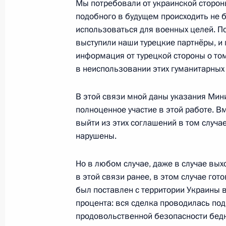
Мы потребовали от украинской стороны
подобного в будущем происходить не б
Совещание с постоянными членами
использоваться для военных целей. П
2 ноября 2022 года, 17:10
Сочи
выступили наши турецкие партнёры, и
информация от турецкой стороны о том
в неиспользовании этих гуманитарных
1 ноября 2022 года, вторник
В этой связи мной даны указания Мин
Встреча с губернатором Краснода
полноценное участие в этой работе. В
Кондратьевым
выйти из этих соглашений в том случае
1 ноября 2022 года, 19:45
Сочи
нарушены.
Но в любом случае, даже в случае выхо
в этой связи ранее, в этом случае го
27 октября 2022 года, четверг
был поставлен с территории Украины в
Заседание Международного дискус
процента: вся сделка проводилась по
продовольственной безопасности бедн
27 октября 2022 года, 20:55
Московская об