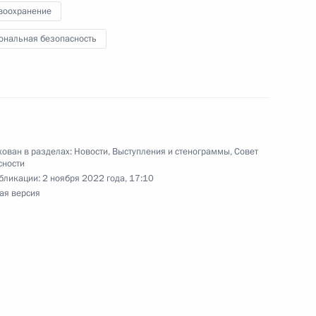
воохранение
ональная безопасность
й области Дмитрием
4
ь
ован в разделах:
Новости
,
Выступления и стенограммы
,
Совет
к
сности
бликации:
2 ноября 2022 года, 17:10
ая версия
ра Олегом Скуфинским
4
ь
СНГ
8