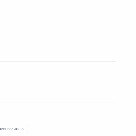
ребностей ВС РФ
ь
кой области Сергеем Носовым
6
асть, Ново-Огарёво
2
9м
асть, Ново-Огарёво
няя политика