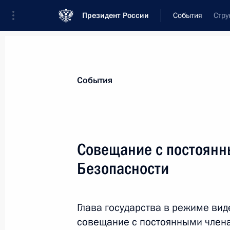
Президент России
События
Стру
Президент
Администрация
Государст
Новости
Стенограммы
Поездки
Те
События
Рубрикация материалов
Все материалы
Совещание с постоянн
Послания Федеральному Собранию
Безопасности
Заявления по важнейшим вопросам
Совещания, заседания, рабочие встречи
Глава государства в режиме ви
Речи и обращения
совещание с постоянными члена