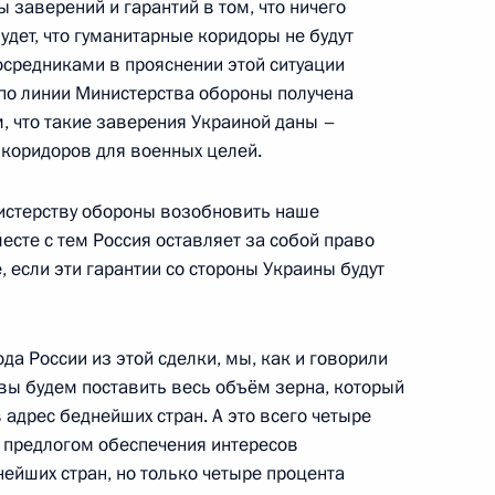
 заверений и гарантий в том, что ничего
удет, что гуманитарные коридоры не будут
 Совета Безопасности
2
4м
осредниками в прояснении этой ситуации
 по линии Министерства обороны получена
, что такие заверения Украиной даны –
 коридоров для военных целей.
истерству обороны возобновить наше
рского края Вениамином
5
месте с тем Россия оставляет за собой право
, если эти гарантии со стороны Украины будут
да России из этой сделки, мы, как и говорили
товы будем поставить весь объём зерна, который
 адрес беднейших стран. А это всего четыре
сионного клуба «Валдай»
д предлогом обеспечения интересов
:
23
ейших стран, но только четыре процента
ласть