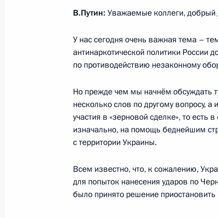
В.Путин:
Уважаемые коллеги, добрый 
8 ноября 2022 года, 19:05
Москва, Кремль
У нас сегодня очень важная тема – те
антинаркотической политики России д
3 ноября 2022 года, четверг
по противодействию незаконному обор
Совещание с членами Правительст
Но прежде чем мы начнём обсуждать ту
3 ноября 2022 года, 19:55
Москва, Кремль
несколько слов по другому вопросу, 
участия в «зерновой сделке», то есть 
изначально, на помощь беднейшим стр
2 ноября 2022 года, среда
с территории Украины.
Рабочая встреча с губернатором С
Всем известно, что, к сожалению, Укр
Развожаевым
для попыток нанесения ударов по Черн
2 ноября 2022 года, 18:45
Сочи
было принято решение приостановить н