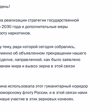
день!
ма реализации стратегии государственной
о 2030 года и дополнительные меры
оту наркотиков.
ва
5
51м
 тему, ради которой сегодня собрались,
а именно об объявленном прекращении нашего
в сделке, направленной, как было заявлено
анам мира и вывоз зерна в этой связи
евастополя Михаилом
3
аина использовала этот гуманитарный коридор
оморскому флоту России, и в этой связи нами
аше участие в этих зерновых конвоях.