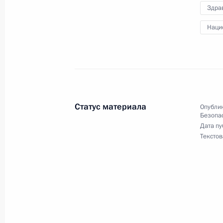
Здра
18 октября 2022 года, вторник
Наци
Встреча с губернатором Самарско
Азаровым
18 октября 2022 года, 13:30
Москва, Кремл
Статус материала
Опублик
17 октября 2022 года, понедельни
Безопа
Дата пу
Текстов
Встреча с руководителем Росреест
17 октября 2022 года, 13:40
Москва, Кремл
14 октября 2022 года, пятница
Заседание Совета глав государств 