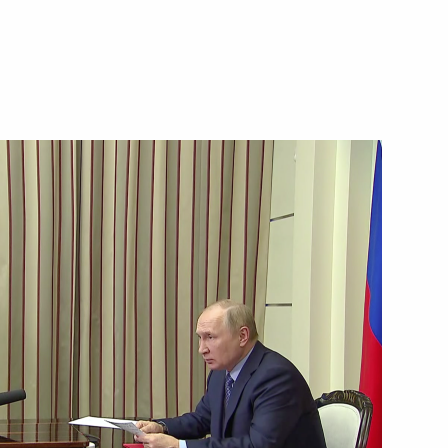
ть следующие материалы
3
43м
асть, Ново-Огарёво
о края Виктором Томенко
4
асть, Ново-Огарёво