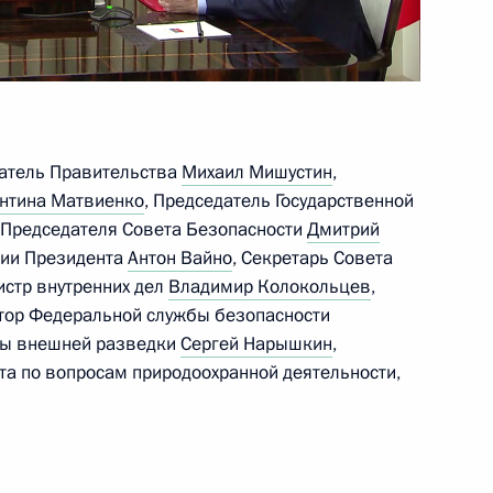
 академии наук Геннадием
3
датель Правительства
Михаил Мишустин
,
нтина Матвиенко
, Председатель Государственной
 Председателя Совета Безопасности
Дмитрий
ции Президента
Антон Вайно
, Секретарь Совета
истр внутренних дел
Владимир Колокольцев
,
роникой Скворцовой
3
ктор Федеральной службы безопасности
бы внешней разведки
Сергей Нарышкин
,
а по вопросам природоохранной деятельности,
оходов семей с детьми
4
38м