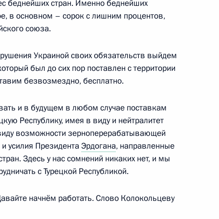
рес беднейших стран. Именно беднейших
е, в основном – сорок с лишним процентов,
йского союза.
нарушения Украиной своих обязательств выйдем
 Совета Безопасности
1
который был до сих пор поставлен с территории
ь
ставим безвозмездно, бесплатно.
овать и в будущем в любом случае поставкам
цкую Республику, имея в виду и нейтралитет
 безопасности и спецслужб
3
7м
в виду возможности зерноперерабатывающей
 и усилия Президента
Эрдогана
, направленные
ь
тран. Здесь у нас сомнений никаких нет, и мы
удничать с Турецкой Республикой.
. Давайте начнём работать. Слово Колокольцеву
нного совета при
2
18м