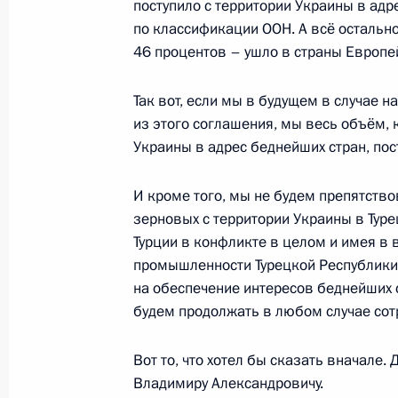
поступило с территории Украины в ад
по классификации ООН. А всё остально
46 процентов – ушло в страны Европе
26 октября 2022 года, среда
Так вот, если мы в будущем в случае 
Совещание с постоянными членами
из этого соглашения, мы весь объём, 
26 октября 2022 года, 16:00
Москва, Кремл
Украины в адрес беднейших стран, по
И кроме того, мы не будем препятств
зерновых с территории Украины в Туре
Встреча с руководителями органов
Турции в конфликте в целом и имея 
стран СНГ
промышленности Турецкой Республики
26 октября 2022 года, 14:40
Москва, Кремл
на обеспечение интересов беднейших с
будем продолжать в любом случае сотр
25 октября 2022 года, вторник
Вот то, что хотел бы сказать вначале
Владимиру Александровичу.
Совещание с членами Координацио