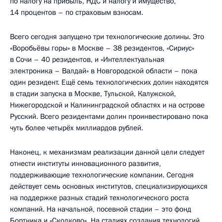
по налогу на прибыль, НДС и налогу и имущество,
14 процентов – по страховым взносам.
Всего сегодня запущено три технологические долины. Это
«Воробьёвы горы» в Москве – 38 резидентов, «Сириус»
в Сочи – 40 резидентов, и «Интеллектуальная
электроника – Валдай» в Новгородской области – пока
один резидент. Ещё семь технологических долин находятся
в стадии запуска в Москве, Тульской, Калужской,
Нижегородской и Калининградской областях и на острове
Русский. Всего резидентами долин проинвестировано пока
чуть более четырёх миллиардов рублей.
Наконец, к механизмам реализации данной цели следует
отнести институты инновационного развития,
поддерживающие технологические компании. Сегодня
действует семь основных институтов, специализирующихся
на поддержке разных стадий технологического роста
компаний. На начальной, посевной стадии – это фонд
Бортника и «Сколково». На стадиях создания технологий