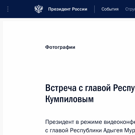
Президент России
События
Стру
Президент
Администрация
Государст
Новости
Стенограммы
Поездки
Те
Фотографии
Рубрикация материалов
Все материалы
Встреча с главой Респ
Послания Федеральному Собранию
Кумпиловым
Заявления по важнейшим вопросам
Совещания, заседания, рабочие встречи
Президент в режиме видеоконф
Речи и обращения
с главой Республики Адыгея Му