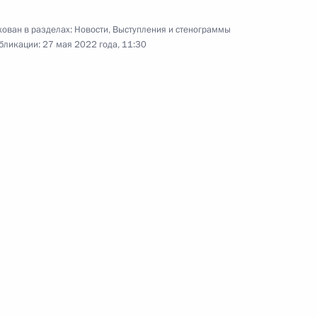
ован в разделах:
Новости
,
Выступления и стенограммы
бликации:
27 мая 2022 года, 11:30
я в регионах России
:
3
 автомобильной
8
14м