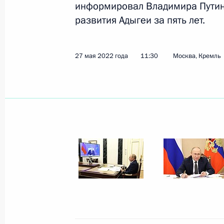
информировал Владимира Путин
развития Адыгеи за пять лет.
Показа
27 мая 2022 года
11:30
Москва, Кремль
6 июля 2022 года, среда
Встреча с генеральным директоро
компании Дмитрием Сергеевым
6 июля 2022 года, 14:05
Москва, Кремль
5 июля 2022 года, вторник
Встреча с главой Республики Мор
5 июля 2022 года, 13:55
Москва, Кремль