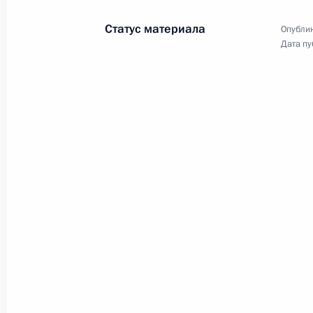
Чибисом
Статус материала
Опублик
20 июня 2022 года, 13:45
Москва, Кремль
Дата пу
18 июня 2022 года, суббота
Открытие объектов здравоохранени
18 июня 2022 года, 16:10
Санкт-Петербург
16 июня 2022 года, четверг
Совещание по вопросам развития
промышленности
16 июня 2022 года, 20:25
Санкт-Петербург