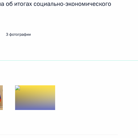
а об итогах социально-экономического
ть следующие материалы
3 фотографии
м Объединённой зерновой
3
довия Артёмом Здуновым
3