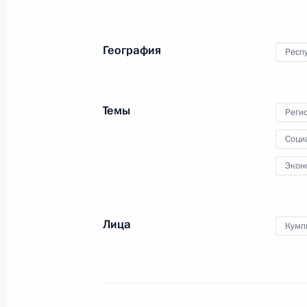
4 июля 2022 года, понедельник
География
Респу
Встреча с Министром обороны Сер
4 июля 2022 года, 13:30
Москва, Кремль
Темы
Реги
Соци
21 июня 2022 года, вторник
Экон
Заседание Президиума Госсовета
21 июня 2022 года, 17:15
Москва, Кремль
Лица
Кумп
20 июня 2022 года, понедельник
Рабочая встреча с губернатором 