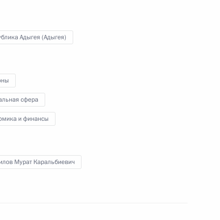
блика Адыгея (Адыгея)
геем Шойгу
1
оны
альная сфера
омика и финансы
:
4
илов Мурат Каральбиевич
Мурманской области Андреем
3