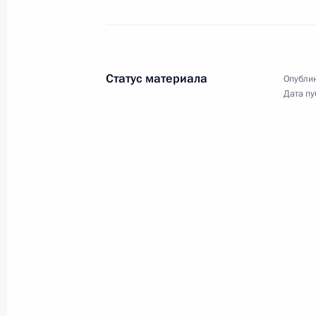
Встреча с Президентом
Турции Реджепом Тайипом
Эрдоганом
Статус материала
Опублик
Дата пу
29 сентября 2021 года
Видео, 2 мин.