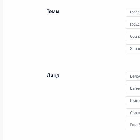
сотрудничества России
Темы
и Казахстана
Госс
Госу
30 сентября 2021 года
Видео, 1 ч.
Соци
Экон
Лица
Бело
Вайн
Григ
Ореш
Ещё 