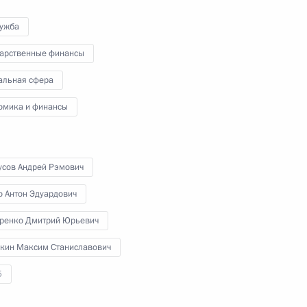
развития космической
отрасли
лужба
дарственные финансы
29 сентября 2021 года
Видео, 5 мин.
альная сфера
омика и финансы
усов Андрей Рэмович
о Антон Эдуардович
оренко Дмитрий Юрьевич
кин Максим Станиславович
5