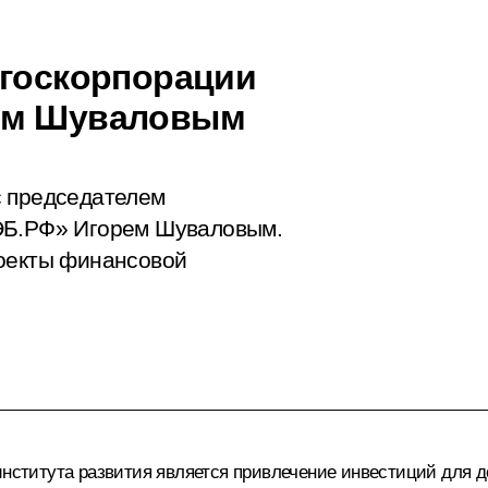
 госкорпорации
рем Шуваловым
с председателем
ВЭБ.РФ» Игорем Шуваловым.
роекты финансовой
института развития является привлечение инвестиций для 