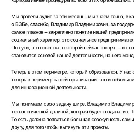
корпоративные процедуры во всех этих организациях, 
Мы провели аудит за эти месяцы, мы знаем точно, в к
о ВЭБе, спасибо, Владимир Владимирович, за поддерж
самое главное – закреплено понятие нашей предприним
социальный характер, это социальное предпринимател
По сути, это повестка, о которой сейчас говорят – и с
становится основой нашей деятельности, нашего манд
Теперь в этом периметре, который образовался. У на
теперь в периметр нашей организации: это и небольш
для инновационной деятельности.
Мы понимаем свою задачу шире, Владимир Владимиров
технологической долиной, которая будет создана, и 
То есть должна появиться большая совокупность самых
другу, для того чтобы вытянуть эти проекты.