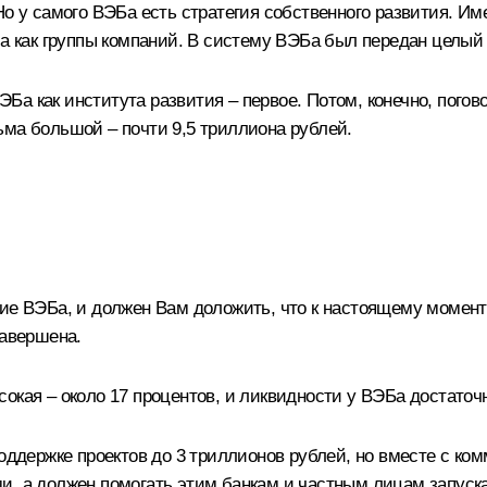
Но у самого ВЭБа есть стратегия собственного развития. Им
 а как группы компаний. В систему ВЭБа был передан целый 
а как института развития – первое. Потом, конечно, погово
ьма большой – почти 9,5 триллиона рублей.
ние ВЭБа, и должен Вам доложить, что к настоящему момен
завершена.
окая – около 17 процентов, и ликвидности у ВЭБа достаточн
оддержке проектов до 3 триллионов рублей, но вместе с ком
и, а должен помогать этим банкам и частным лицам запуск