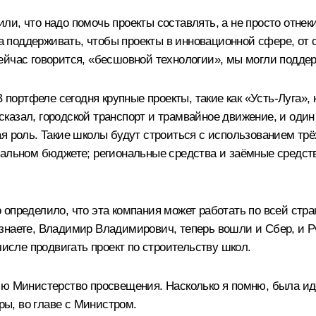
и, что надо помочь проекты составлять, а не просто отнеки
га поддерживать, чтобы проекты в инновационной сфере, от
ейчас говорится, «бесшовной технологии», мы могли подде
В портфеле сегодня крупные проекты, такие как «Усть-Луга
 сказал, городской транспорт и трамвайное движение, и один
ая роль. Такие школы будут строиться с использованием тр
ральном бюджете; региональные средства и заёмные средств
определило, что эта компания может работать по всей стр
 знаете, Владимир Владимирович, теперь вошли и Сбер, и 
числе продвигать проект по строительству школ.
ю Министерство просвещения. Насколько я помню, была идея
уры, во главе с Министром.