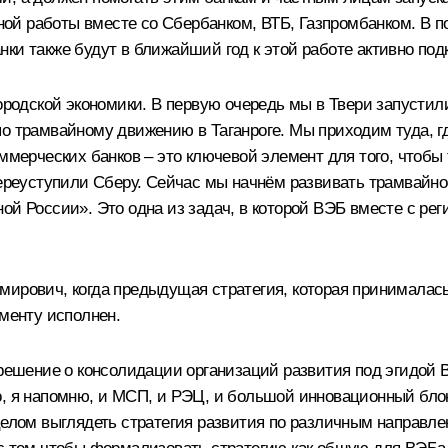
стной работы вместе со Сбербанком, ВТБ, Газпромбанком. В 
ки также будут в ближайший год к этой работе активно под
городской экономики. В первую очередь мы в Твери запустил
о трамвайному движению в Таганроге. Мы приходим туда, г
мерческих банков – это ключевой элемент для того, чтобы та
переуступили Сберу. Сейчас мы начнём развивать трамвайно
ой России». Это одна из задач, в которой ВЭБ вместе с ре
ирович, когда предыдущая стратегия, которая принималась 
оменту исполнен.
о решение о консолидации организаций развития под эгидой
о, я напомню, и МСП, и РЭЦ, и большой инновационный бло
целом выглядеть стратегия развития по различным направле