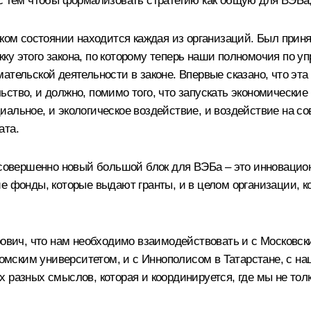
с тем чтобы формализовать стратегию как общую для ВЭБа, 
аком состоянии находится каждая из организаций. Был прин
ку этого закона, по которому теперь наши полномочия по у
ательской деятельности в законе. Впервые сказано, что эт
ьство, и должно, помимо того, что запускать экономически
оциальное, и экологическое воздействие, и воздействие на с
ата.
с совершенно новый большой блок для ВЭБа – это инновацио
ие фонды, которые выдают гранты, и в целом организации,
ич, что нам необходимо взаимодействовать и с Московски
с Томским университетом, и с Иннополисом в Татарстане, с
 разных смыслов, которая и координируется, где мы не толк