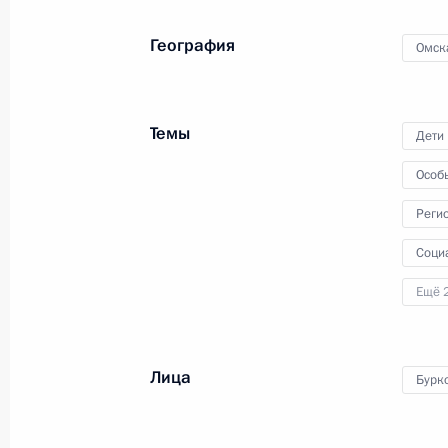
Встреча с Министром обороны Сер
География
Омск
27 мая 2021 года, 17:00
Сочи
Темы
Дети
Совещание с руководством Минобо
Особ
27 мая 2021 года, 15:35
Сочи
Реги
Соци
26 мая 2021 года, среда
Ещё 
Совещание о ходе выполнения гос
26 мая 2021 года, 21:15
Сочи
Лица
Бурк