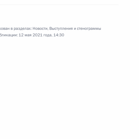
росам
3
10м
ован в разделах:
Новости
,
Выступления и стенограммы
бликации:
12 мая 2021 года, 14:30
роны и представителями ОПК
4
5м
 Садыром Жапаровым
2