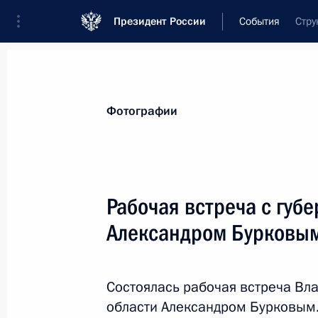
Президент России
События
Стру
Президент
Администрация
Государст
Новости
Стенограммы
Поездки
Те
Фотографии
Рубрикация материалов
Все материалы
Рабочая встреча с губ
Послания Федеральному Собранию
Александром Бурковы
Заявления по важнейшим вопросам
Совещания, заседания, рабочие встречи
Состоялась рабочая встреча Вл
Речи и обращения
области Александром Бурковым.