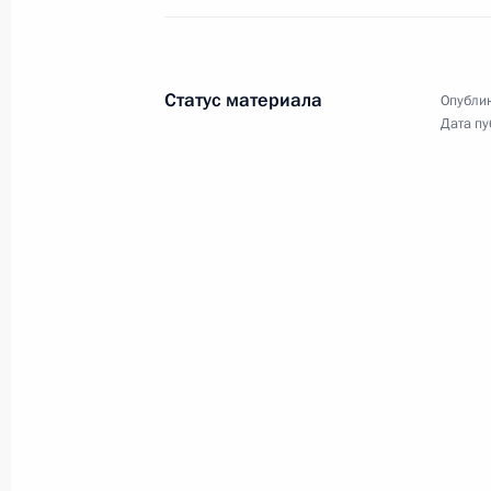
Совещание по экономическим воп
26 мая 2021 года, 18:15
Сочи
Статус материала
Опублик
Дата пу
25 мая 2021 года, вторник
Совещание с руководством Минобо
25 мая 2021 года, 15:25
Сочи
24 мая 2021 года, понедельник
Встреча с Президентом Киргизии
24 мая 2021 года, 14:15
Сочи