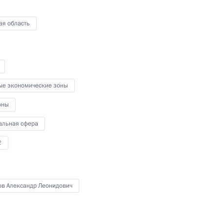
геем Шойгу
5
2м
ая область
роны и представителями ОПК
2
4м
ые экономические зоны
оны
альная сфера
2
оборонзаказа
2
3м
ов Александр Леонидович