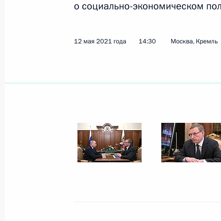
о социально-экономическом пол
Показа
12 мая 2021 года
14:30
Москва, Кремль
28 мая 2021 года, пятница
Встреча с Президентом Белорусси
28 мая 2021 года, 18:10
Сочи
Совещание с постоянными членами
28 мая 2021 года, 16:25
Сочи
27 мая 2021 года, четверг