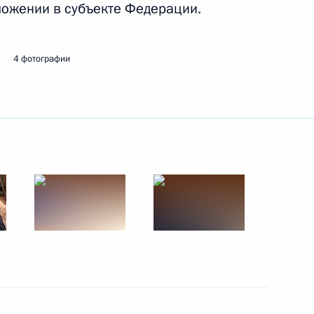
ожении в субъекте Федерации.
ть следующие материалы
4 фотографии
и Александром Лукашенко
3
 Совета Безопасности
3
3м