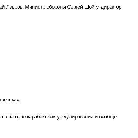
ей Лавров
, Министр обороны
Сергей Шойгу
, директор
твенских.
са в нагорно-карабахском урегулировании и вообще