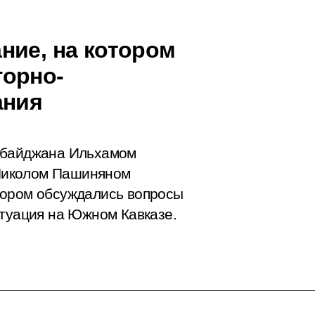
ние, на котором
горно-
ания
рбайджана Ильхамом
Николом Пашиняном
тором обсуждались вопросы
итуация на Южном Кавказе.