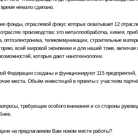
о время немало сделано.
е фонды, отраслевой фокус которых охватывает 12 отраслей
 отраслях производства: это металлообработка, химия, при
ка, оптоэлектроника, телекоммуникации, строительные мат
оряю, всей мировой экономики и для нашей тоже, включая 
возможностей, которые дают нанотехнологии.
кой Федерации созданы и функционируют 115 предприятий, н
бочие места. Объём инвестиций в проекты с участием партн
и вопросы, требующие особого внимания и со стороны руково
бнее.
адачи на предлагаемом Вам новом месте работы?