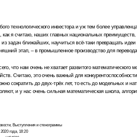
юбого технологического инвестора и уж тем более управле
 как я считаю, наших главных национальных преимуществ, т
 из задач ближайших, научиться всё-таки превращать идеи 
няшний этап, – в промышленное производство для перевода
всего, что нам очень не хватает развитого математического
ойств. Считаю, это очень важный для конкурентоспособности
можно сократить до двух-трёх лет, то есть до модельных и н
ляют, и у нас очень сильная математическая школа, алгор
овости
,
Выступления и стенограммы
 2020 года, 18:20