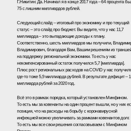
Г.Никитин:
Да. Начинал я в конце 2017 года – 64 процента бы
75 с лишним миллиардов рублей.
Следующий слайд – итоговый про экономику и про текущий
статус – это слайд про бюджет. Вы видите, что у нас 11,7
миллиарда – это выпадающие доходы к плану.
Соответственно, шесть миллиардов мы получили, Владими
Владимирович, благодаря Вам, Вашим решениям из транше
на поддержку региональной экономики. То есть у нас
некомпенсированный остаток получился 5,7 [миллиарда].
Плюс рост региональных расходов на COVID у нас получил
где-то тоже 5,9 миллиарда рублей. В результате дефицит – 1
миллиарда рублей за 2020 год.
Всё это в рамках порядка, который установлен Минфином.
То есть мы за ковенанты на один процент вышли, но у них е
позиция, что на расходы на борьбу с коронавирусной
инфекцией можно увеличивать за рамками ковенантов долг.
То есть мы все свои решения согласовываем с Минфином