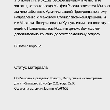
это может стать бюджетоэффективным – и не нести те
затраты, которых всегда Минфин России опасается. Мы оче
активно работаем с Администрацией Президента по этому
направлению, с Максимом Станиславовичем Орешкиным,
и с Маратом Шакирзяновичем Хуснуллиным – он тоже эту т
ведёт с Правительством России в целом. Вам коллеги
дополнительно, конечно, доложат по данному вопросу.
В.Путин
: Хорошо.
Статус материала
Опубликован в разделах:
Новости
,
Выступления и стенограммы
Дата публикации:
26 ноября 2020 года, 22:00
Ссылка на материал:
kremlin.ru/d/64501