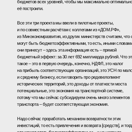
бюджетов всех уровней, чтобы мы максимально оптимальн
её построили.
Все эти три проекта мы ввели в пилотные проекты,
и по совместным расчётам с коллегами из «ДОМ.РФ»,
из Минэкономразвития, из других министерств считаем, что 
могут быть бюджетоэффективными, то есть, иными словами
они принесут – здесь эта информация есть – прямой
бюджетный эффект: за 30 лет 692 миллиарда рублей. Что э
такое – это в первую очередь, конечно, НДФЛ, это налог
на прибыль соответствующих организаций, это УСН по мал
и среднему бизнесу, если говорить про редевелопмент
исторических территорий, это доходы от платности моста
потенциальные, это экономия на транспортной системе,
потому что мы сейчас субсидируем очень много элементов
транспорта – будет соответствующая экономия.
Надо сейчас проработать механизм возвратности этих
инвестиций, то есть привлечения и возврата [средств], и тог