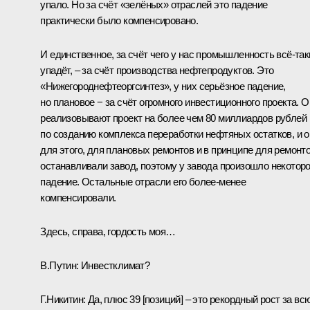
упало. Но за счёт «зелёных» отраслей это падение
практически было компенсировано.
И единственное, за счёт чего у нас промышленность всё-так
упадёт, – за счёт производства нефтепродуктов. Это
«Нижегороднефтеоргсинтез», у них серьёзное падение,
но плановое − за счёт огромного инвестиционного проекта. О
реализовывают проект на более чем 80 миллиардов рублей
по созданию комплекса переработки нефтяных остатков, и о
для этого, для плановых ремонтов и в принципе для ремонто
останавливали завод, поэтому у завода произошло некотор
падение. Остальные отрасли его более-менее
компенсировали.
Здесь, справа, гордость моя…
В.Путин:
Инвестклимат?
Г.Никитин:
Да, плюс 39 [позиций] – это рекордный рост за вс