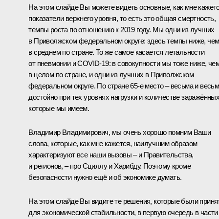
На этом слайде Вы можете видеть основные, как мне кажетс
показатели верхнего уровня, то есть это общая смертность,
темпы роста по отношению к 2019 году. Мы одни из лучших
в Приволжском федеральном округе: здесь темпы ниже, че
в среднем по стране. То же самое касается летальности
от пневмонии и COVID-19: в совокупности мы тоже ниже, че
в целом по стране, и одни из лучших в Приволжском
федеральном округе. По стране 65-е место – весьма и весь
достойно при тех уровнях нагрузки и количестве заражённых
которые мы имеем.
Владимир Владимирович, мы очень хорошо помним Ваши
слова, которые, как мне кажется, наилучшим образом
характеризуют все наши вызовы – и Правительства,
и регионов, – про Сциллу и Харибду. Поэтому кроме
безопасности нужно ещё и об экономике думать.
На этом слайде Вы видите те решения, которые были прин
для экономической стабильности, в первую очередь в части