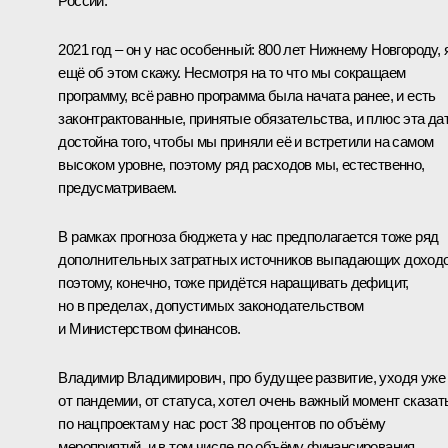
России.
2021 год – он у нас особенный: 800 лет Нижнему Новгороду, 
ещё об этом скажу. Несмотря на то что мы сокращаем
программу, всё равно программа была начата ранее, и есть
законтрактованные, принятые обязательства, и плюс эта да
достойна того, чтобы мы приняли её и встретили на самом
высоком уровне, поэтому ряд расходов мы, естественно,
предусматриваем.
В рамках прогноза бюджета у нас предполагается тоже ряд
дополнительных затратных источников выпадающих доходо
поэтому, конечно, тоже придётся наращивать дефицит,
но в пределах, допустимых законодательством
и Министерством финансов.
Владимир Владимирович, про будущее развитие, уходя уже
от пандемии, от статуса, хотел очень важный момент сказат
по нацпроектам у нас рост 38 процентов по объёму
мероприятий, и в том числе по объёму финансирования