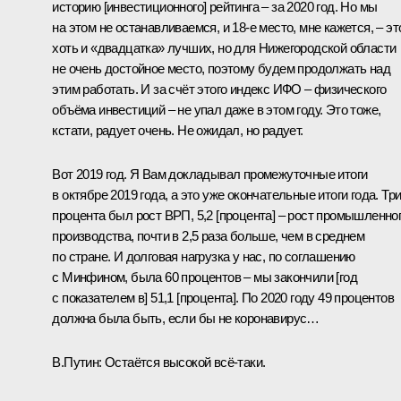
историю [инвестиционного] рейтинга – за 2020 год. Но мы
на этом не останавливаемся, и 18-е место, мне кажется, – эт
хоть и «двадцатка» лучших, но для Нижегородской области
не очень достойное место, поэтому будем продолжать над
этим работать. И за счёт этого индекс ИФО – физического
объёма инвестиций – не упал даже в этом году. Это тоже,
кстати, радует очень. Не ожидал, но радует.
Вот 2019 год. Я Вам докладывал промежуточные итоги
в октябре 2019 года, а это уже окончательные итоги года. Тр
процента был рост ВРП, 5,2 [процента] – рост промышленно
производства, почти в 2,5 раза больше, чем в среднем
по стране. И долговая нагрузка у нас, по соглашению
с Минфином, была 60 процентов – мы закончили [год
с показателем в] 51,1 [процента]. По 2020 году 49 процентов
должна была быть, если бы не коронавирус…
В.Путин:
Остаётся высокой всё-таки.