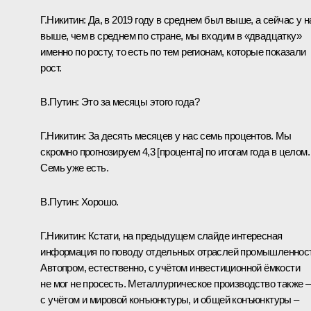
Г.Никитин:
Да, в 2019 году в среднем был выше, а сейчас у н
выше, чем в среднем по стране, мы входим в «двадцатку»
именно по росту, то есть по тем регионам, которые показали
рост.
В.Путин:
Это за месяцы этого года?
Г.Никитин:
За десять месяцев у нас семь процентов. Мы
скромно прогнозируем 4,3 [процента] по итогам года в целом.
Семь уже есть.
В.Путин:
Хорошо.
Г.Никитин:
Кстати, на предыдущем слайде интересная
информация по поводу отдельных отраслей промышленност
Автопром, естественно, с учётом инвестиционной ёмкости
не мог не просесть. Металлургическое производство также –
с учётом и мировой конъюнктуры, и общей конъюнктуры –