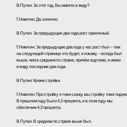
В.Путин:
За этот год, Вы имеете в виду?
Г.Никитин:
Да, конечно.
В.Путин:
За предыдущие два года рост приличный.
Г.Никитин:
За предыдущие два года у нас рост был – там
на следующей странице это будет, я покажу, – всегда был
выше, чем в среднем по стране, причём ощутимо, я имею
в виду последние два года.
В.Путин:
Кроме стройки.
Г.Никитин:
Про стройку я тоже скажу, мы стройку тоже подня
В прошлом году было 4,3 процента, и в этом году мы
обеспечим 4,3 процента.
В.Путин:
В среднем по стране выше был.