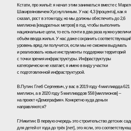
Кстати, про жильё: я начал этим заниматься вместе с Мара
Шакирзяновичем Хуснуллиным. У нас 4,3 [процента], как я
сказал, рост в этом году, но мы должны обеспечить до 2,6
миллиона [квадратных метров] в год, чтобы выполнить
национальные цели, то есть почти в два раза нужно увеличи
объём ввода жилья. У нас даже сохранить соответствующи
уровень вряд ли получится, если мы не сможем выдумать
и реализовать новые инструменты поддержки территорий
с точки зрения инфраструктуры. Инфраструктуры
категорически не хватает, я имею в виду участки
с подготовленной инфраструктурой.
В.Путин
: Глеб Сергеевич, у вас в 2019 году 4 миллиарда 621
миллион, а в 2020 году 5 миллиардов 558 [миллионов] –
на проект «Демография». Конкретно куда деньги
направляются?
Г.Никитин
: В первую очередь это строительство детских сад
для детей от года до трёх [лет], это ясли, это соответствую