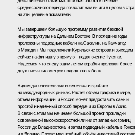
действительно такая масштабная работа в течение
среднесрочного периода позволит нам выйти в целом в стра
на эти целевые показатели.
Мы завершаем большую программу развития базовой
инфраструктуры на Дальнем Востоке. В последние годы
проложены подводные кабели на Сахалин, на Камчатку,
в Магадан. Мы подключили Курильские острова и выходим
сейчас на финишную прямую – подключение Чукотки.
Надеемся, что следующим летом корабли проложат более
двух тысяч километров подводного кабеля.
Видим дополнительные возможности в работе
на международных рынках. Растет объём трафика в мире,
объём информации, и Россия может предоставить самый
простой и надёжный способ передачи из Европы в Азию.
В связи с этим мы начинаем большой проект прокладки
современной высокоскоростной линии от западных границ
России до Владивостока, и затем подводный кабель в Гонко
и в Японию. Проект масштабный, объём инвестиций состави