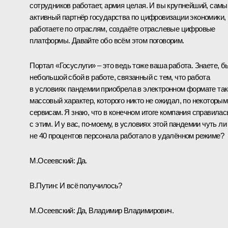
сотрудников работает, армия целая. И вы крупнейший, самы
активный партнёр государства по цифровизации экономики,
работаете по отраслям, создаёте отраслевые цифровые
платформы. Давайте обо всём этом поговорим.
Портал «Госуслуги» – это ведь тоже ваша работа. Знаете, б
небольшой сбой в работе, связанный с тем, что работа
в условиях пандемии приобрела в электронном формате та
массовый характер, которого никто не ожидал, по некоторым
сервисам. Я знаю, что в конечном итоге компания справилас
с этим. И у вас, по‑моему, в условиях этой пандемии чуть ли
не 40 процентов персонала работало в удалённом режиме?
М.Осеевский:
Да.
В.Путин:
И всё получилось?
М.Осеевский:
Да, Владимир Владимирович.