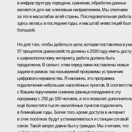
в инфраструктуру передачи, хранения, обработки данных
являются для нас ключевым направлением. Мы отвечаем
за это в масштабах всей страны. Последовательная работа
здесь велась в последние годы, и масштаб инвестиций был
большой.
Но для того, чтобы добиться цели, которая поставлена в ука
97 процентов домохозяйств должны к 2030 году иметь досту
к широкополосному интернету, работа должна быть
продолжена. В связи с этим перед нами поставлены новые
задачи в рамках так называемой программы устранения
цифрового неравенства. Я напомню, это программа
подключения небольших населённых пунктов. В соответств
с Вашим поручением снижена граница попадания в эту
программу с 250 до 100 человек, и это позволит дополнител
ещё более пяти тысяч населённых пунктов подключить
в ближайшие годы. Более того, кроме доступа в интернет
в этих посёлках будут устанавливаться и станции сотовой
связи. Такой запрос давно был у граждан. Мы считаем, что