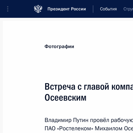
Президент России
События
Стру
Президент
Администрация
Государст
Новости
Стенограммы
Поездки
Те
Фотографии
Рубрикация материалов
Все материалы
Встреча с главой ком
Послания Федеральному Собранию
Осеевским
Заявления по важнейшим вопросам
Совещания, заседания, рабочие встречи
Владимир Путин провёл рабочую
Речи и обращения
ПАО «Ростелеком» Михаилом Ос