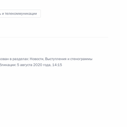
ь и телекоммуникации
тополя Михаилом
2
асть, Ново-Огарёво
ован в разделах:
Новости
,
Выступления и стенограммы
бликации:
5 августа 2020 года, 14:15
публики Коми Владимиром
4
асть, Ново-Огарёво