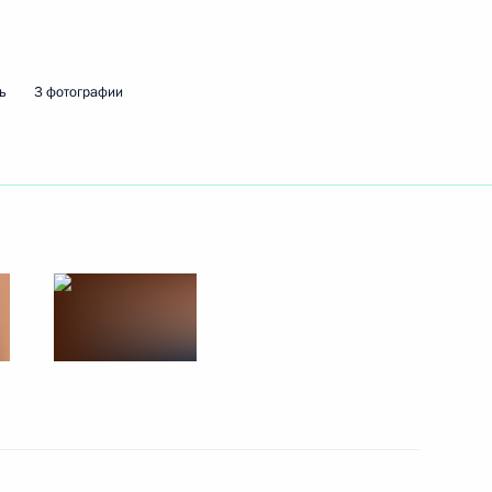
ть следующие материалы
ь
3 фотографии
 Собяниным
5
асть, Ново-Огарёво
вашии Олегом Николаевым
4
асть, Ново-Огарёво