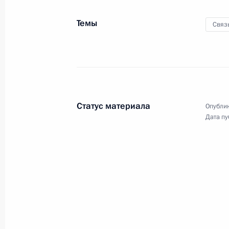
2 сентября 2020 года, среда
Темы
Связ
Встреча с врио губернатора Севас
Развожаевым
2 сентября 2020 года, 14:20
Московская обл
Статус материала
Опублик
31 августа 2020 года, понедельник
Дата пу
Рабочая встреча с врио главы Рес
Уйбой
31 августа 2020 года, 13:35
Московская обл
28 августа 2020 года, пятница