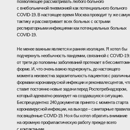
позволяющее рассматривать любого больного
с внебольничной пневмонией как потенциального больного
COVID-19. В настоящее время Москва проводит ту же саму
тактику и рассматривает всех больных с острыми
респираторными инфекциями как потенциальных больных
COVID-19.
Не менее важным является и ранняя изоляция. Я хотел бы
подчеркнуть необычность пандемии, связанной с COVID-19:
от трети до половины заболеваний протекает в бессимптом
форме. И, что очень важно подчеркнуть, до настоящего
момента неизвестна заразительность пациентов с различн
формами коронавирусной инфекции и реконвалесцентов, чт
ставит постоянно новые задачи перед Роспотребнадзором,
который адекватно реагирует на создавшуюся ситуацию.
Беспрецедентно: 240 документов принято с момента старта
коронавирусной инфекции, на выходе – санитарные правила
посвящённые COVID-19. Но я бы хотел обратить внимание
на огромную профилактическую работу прежде всего
с контактными.