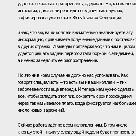
удалось несколько притормозить, сдержать. Но, к сожалени
инфекция, даже если речь идёт о единичных случаях,
зафиксирована уже во всех 85 субъектах Федерации.
Знаю, что вы, ваши коллеги внимательно анализируете эту
информацию, сравниваете полученные данные с обстановк
в других странах. И выводы подтверждают, что нам в целом
удаётся решать задачи первого этапа борьбы с эпидемией,
а именно замедлить её распространение.
Но это ни в коем случае не должно нас успокаивать. Как
говорят специалисты – то есть вы и ваши коллеги, – пик
заболеваемости ещё впереди. И теперь нам нужно сделать
всё, чтобы сгладить этот пик, сократить срок прохождения
через так называемое плато, когда фиксируется наибольше
число новых заражений.
Сейчас работа идёт по всем направлениям. В том числе
к концу этой – началу следующей недели будет полностью