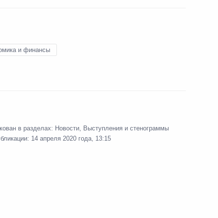
ьник
огической обстановке
6
48м
омика и финансы
 Ново-Огарёво
кован в разделах:
Новости
,
Выступления и стенограммы
ракетно-космической отрасли
6
18м
убликации:
14 апреля 2020 года, 13:15
 Ново-Огарёво
 Совета Безопасности
6
1м