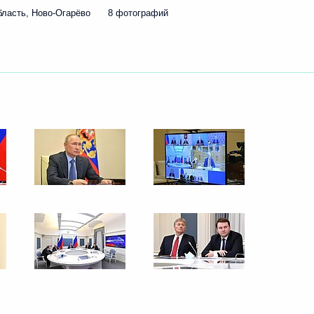
бласть, Ново-Огарёво
8 фотографий
ть следующие материалы
ва
3
23м
росам
8
4м
 Ново-Огарёво