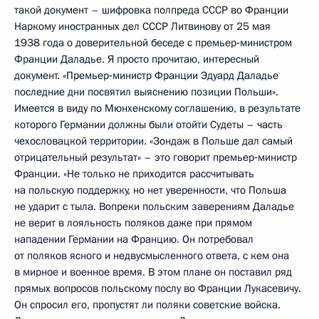
такой документ – шифровка полпреда СССР во Франции
Наркому иностранных дел СССР Литвинову от 25 мая
1938 года о доверительной беседе с премьер‑министром
Франции Даладье. Я просто прочитаю, интересный
документ. «Премьер‑министр Франции Эдуард Даладье
последние дни посвятил выяснению позиции Польши».
Имеется в виду по Мюнхенскому соглашению, в результате
которого Германии должны были отойти Судеты – часть
чехословацкой территории. «Зондаж в Польше дал самый
отрицательный результат» – это говорит премьер‑министр
Франции. «Не только не приходится рассчитывать
на польскую поддержку, но нет уверенности, что Польша
не ударит с тыла. Вопреки польским заверениям Даладье
не верит в лояльность поляков даже при прямом
нападении Германии на Францию. Он потребовал
от поляков ясного и недвусмысленного ответа, с кем она
в мирное и военное время. В этом плане он поставил ряд
прямых вопросов польскому послу во Франции Лукасевичу.
Он спросил его, пропустят ли поляки советские войска.