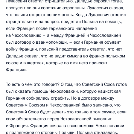
Лукасевич ответил отрицательно. Даладье спросил тогда,
пропустят ли они советские аэропланы. Лукасевич сказал,
что поляки откроют по ним огонь. Когда Лукасевич ответил
отрицательно и на вопрос, придёт ли Польша на помощь,
если Франция после германского нападения
на Чехословакию – а между Францией и Чехословакией
был договор о взаимопомощи, – если Германия объявит
войну Франции, польский представитель ответил, что нет.
Даладье сказал, что не видит смысла во франко‑польском
союзе и в жертвах, которые во имя него приносит
Франция».
То есть о чём это говорит? О том, что Советский Союз готов
был оказать помощь Чехословакии, которую нацистская
Германия собиралась ограбить. Но в договоре между
Советским Союзом и Чехословакией было записано, что
Советский Союз будет делать это только в том случае, если
свои обязательства перед Чехословакией выполнит
и Франция. Франция связала свою помощь Чехословакии
с поддержкой со стороны Польши. Польша отказалась.