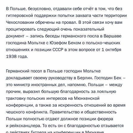
В Польше, безусловно, отдавали себе отчёт в том, что без
гитлеровской поддержки попытки захвата части территории
Чехословакии обречены на провал. В этой связи хочу вам
процитировать следующий очень показательный
документ – запись беседы германского посла в Варшаве
господина Мольтке с Юзефом Беком о польско‑чешских
отношениях и позиции СССР в этом вопросе от 1 октября
1938 года.
Германский посол в Польше господин Мольтке
докладывает своему руководству в Берлин. Господин Бек –
это министр иностранных дел, напомню, Польши – между
прочим, выразил большую благодарность за лояльную
трактовку польских интересов на Мюнхенской
конференции, а также за искренность отношений во время
чешского конфликта. Правительство и общественность
Польши полностью отдают должное позиции фюрера
и рейхсканцлера. То есть он с благодарностью отзывается
о действиях Гитлера на конференции в Мюнхене.