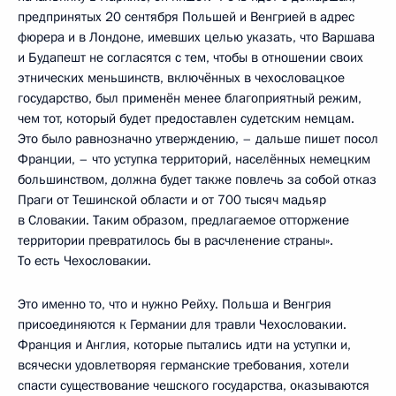
предпринятых 20 сентября Польшей и Венгрией в адрес
фюрера и в Лондоне, имевших целью указать, что Варшава
и Будапешт не согласятся с тем, чтобы в отношении своих
этнических меньшинств, включённых в чехословацкое
государство, был применён менее благоприятный режим,
чем тот, который будет предоставлен судетским немцам.
Это было равнозначно утверждению, – дальше пишет посол
Франции, – что уступка территорий, населённых немецким
большинством, должна будет также повлечь за собой отказ
Праги от Тешинской области и от 700 тысяч мадьяр
в Словакии. Таким образом, предлагаемое отторжение
территории превратилось бы в расчленение страны».
То есть Чехословакии.
Это именно то, что и нужно Рейху. Польша и Венгрия
присоединяются к Германии для травли Чехословакии.
Франция и Англия, которые пытались идти на уступки и,
всячески удовлетворяя германские требования, хотели
спасти существование чешского государства, оказываются