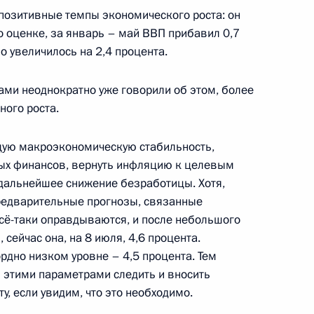
т позитивные темпы экономического роста: он
о оценке, за январь – май ВВП прибавил 0,7
 увеличилось на 2,4 процента.
вами неоднократно уже говорили об этом, более
иями в Иркутской области
:
4
ного роста.
щую макроэкономическую стабильность,
ных финансов, вернуть инфляцию к целевым
 дальнейшее снижение безработицы. Хотя,
предварительные прогнозы, связанные
сё-таки оправдываются, и после небольшого
2
сейчас она, на 8 июля, 4,6 процента.
ордно низком уровне – 4,5 процента. Тем
 этими параметрами следить и вносить
, если увидим, что это необходимо.
развития сети автомобильных
:
12