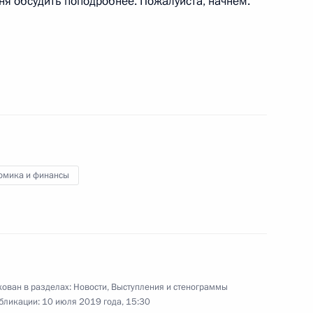
ня обсудить поподробнее. Пожалуйста, начнём.
лав государств – членов
1
7м
чества в расширенном
омика и финансы
мышленности и торговли
3
ован в разделах:
Новости
,
Выступления и стенограммы
бликации:
10 июля 2019 года, 15:30