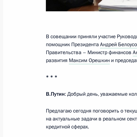
3 июля 2019 года, среда
Совещание с членами Правительст
В совещании приняли участие Руково
3 июля 2019 года, 16:25
Москва, Кремль
помощник Президента
Андрей Белоус
Правительства – Министр финансов
А
развития
Максим Орешкин
и председа
2 июля 2019 года, вторник
* * *
Встреча с Министром обороны Сер
В.Путин
: Добрый день, уважаемые кол
2 июля 2019 года, 20:40
Москва, Кремль
Предлагаю сегодня поговорить о теку
на актуальные задачи в реальном сек
Встреча с председателем совета д
кредитной сферах.
Виктором Зубковым