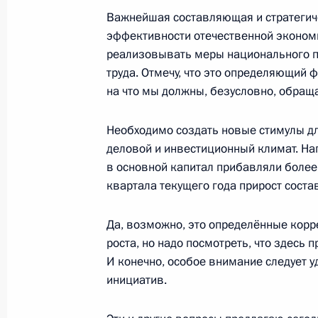
дорог и обеспечения безопасности
Важнейшая составляющая и стратегиче
эффективности отечественной экономи
26 июня 2019 года, 15:30
Москва, Кремль
реализовывать меры национального 
труда. Отмечу, что это определяющий 
на что мы должны, безусловно, обращ
24 июня 2019 года, понедельник
Необходимо создать новые стимулы дл
Заседание Комиссии по вопросам в
деловой и инвестиционный климат. На
сотрудничества России с иностран
в основной капитал прибавляли более 
24 июня 2019 года, 14:20
Москва, Кремль
квартала текущего года прирост состав
Да, возможно, это определённые корр
17 июня 2019 года, понедельник
роста, но надо посмотреть, что здесь 
И конечно, особое внимание следует 
Встреча с лидером партии «Справе
инициатив.
Мироновым
17 июня 2019 года, 14:15
Москва, Кремль