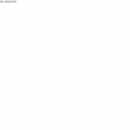
ая версия
ва
5
48м
ого развития Максимом
5