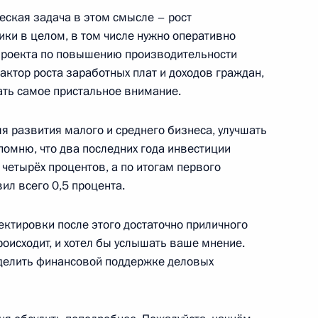
 дорожного движения
ская задача в этом смысле – рост
ки в целом, в том числе нужно оперативно
проекта по повышению производительности
фактор роста заработных плат и доходов граждан,
ать самое пристальное внимание.
я развития малого и среднего бизнеса, улучшать
оенно-технического
7
3м
помню, что два последних года инвестиции
ными государствами
четырёх процентов, а по итогам первого
ил всего 0,5 процента.
ектировки после этого достаточно приличного
происходит, и хотел бы услышать ваше мнение.
уделить финансовой поддержке деловых
дливая Россия» Сергеем
3