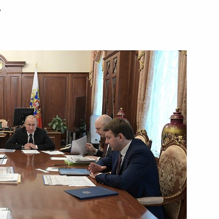
ь
ть следующие материалы
росам
2
3м
ики Дагестан Владимиром
3