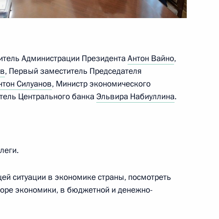
ва
8
43м
дитель Администрации Президента
Антон Вайно
,
ов
, Первый заместитель Председателя
нтон Силуанов
, Министр экономического
тель Центрального банка
Эльвира Набиуллина
.
геем Шойгу
1
леги.
щей ситуации в экономике страны, посмотреть
торе экономики, в бюджетной и денежно-
иректоров «Газпрома»
2