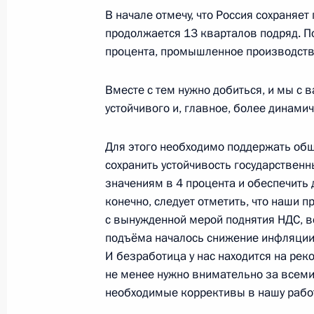
2 июля 2019 года, 13:30
Москва, Кремль
В начале отмечу, что Россия сохраняе
продолжается 13 кварталов подряд. П
процента, промышленное производство
29 июня 2019 года, суббота
Вместе с тем нужно добиться, и мы с 
Совещание по ситуации с наводнен
устойчивого и, главное, более динамич
29 июня 2019 года, 23:30
Братск
Для этого необходимо поддержать об
сохранить устойчивость государствен
значениям в 4 процента и обеспечить
26 июня 2019 года, среда
конечно, следует отметить, что наши 
с вынужденной мерой поднятия НДС, в
Встреча с Юнус-Беком Евкуровым
подъёма началось снижение инфляции, 
26 июня 2019 года, 20:20
Москва, Кремль
И безработица у нас находится на рек
не менее нужно внимательно за всеми
необходимые коррективы в нашу работу
Заседание Госсовета по вопросам 