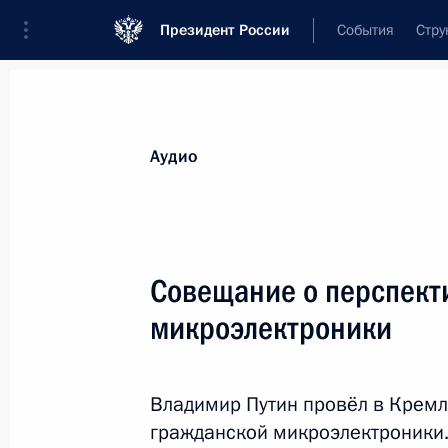
Президент России
События
Стру
Видеозаписи
Фотографии
Аудиозапи
Все материалы
Выступления
Совещан
Аудио
Показа
Совещание о перспект
микроэлектроники
Заседание Госсовета
по вопросу развития
Владимир Путин провёл в Кремл
конкуренции
гражданской микроэлектроники