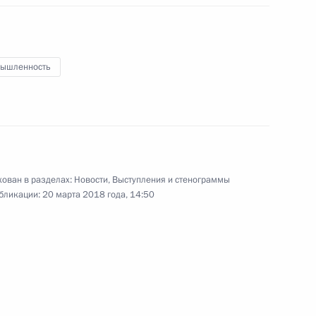
27 марта 2018 года
Аудио, 25 мин.
ышленность
ован в разделах:
Новости
,
Выступления и стенограммы
бликации:
20 марта 2018 года, 14:50
Встреча с Сергеем
Когогиным, Александром
Румянцевым и Еленой