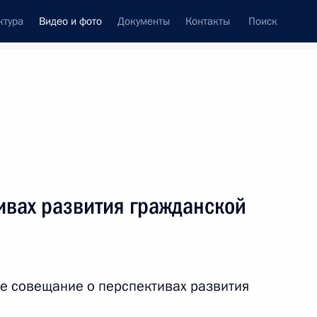
ктура
Видео и фото
Документы
Контакты
Поиск
си
ия, встречи
Встречи со СМИ
апрель, 2018
ть следующие материалы
ивах развития гражданской
Встреча с Александром
Бастрыкиным и Вероникой
е совещание о перспективах развития
Скворцовой
.