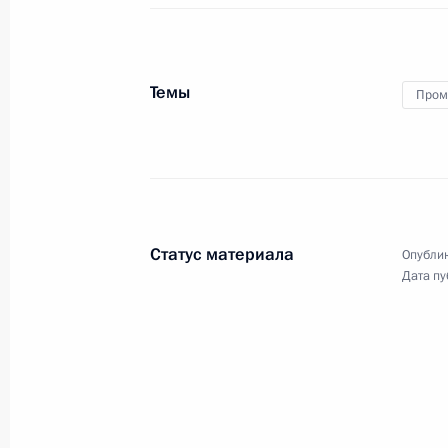
28 марта 2018 года
Аудио, 3 мин.
Владимир Путин провёл
Темы
Пром
совещание по экономическим
вопросам. Обсуждались пути
реализации задач, изложенных
в Послании Президента
Федеральному Собранию. Перед
началом совещания собравшиеся
почтили память погибших при
Статус материала
пожаре в Кемерове минутой
Опублик
молчания.
Дата пу
Совещание о перспективах
развития гражданской
микроэлектроники