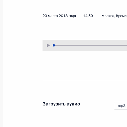
5 апреля 2018 года
Аудио, 2 ч.
20 марта 2018 года
14:50
Москва, Кремл
Под председательством
Владимира Путина в Кремле
состоялось заседание
Государственного совета
по вопросу приоритетных
направлений деятельности
субъектов Российской Федерации
по содействию развитию
конкуренции в стране.
Совещание
Загрузить аудио
mp3,
по экономическим вопросам