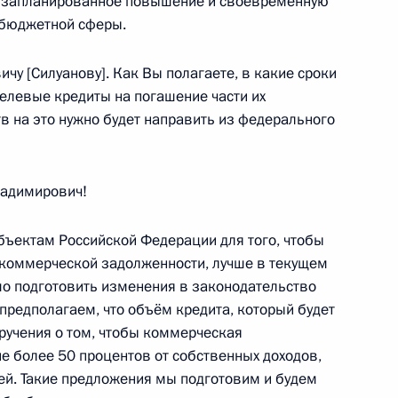
ь запланированное повышение и своевременную
 бюджетной сферы.
ичу [Силуанову]. Как Вы полагаете, в какие сроки
елевые кредиты на погашение части их
в на это нужно будет направить из федерального
электроэнергетики
12
27м
адимирович!
убъектам Российской Федерации для того, чтобы
 коммерческой задолженности, лучше в текущем
имо подготовить изменения в законодательство
ества России и Казахстана
12
26м
предполагаем, что объём кредита, который будет
ручения о том, чтобы коммерческая
е более 50 процентов от собственных доходов,
ей. Такие предложения мы подготовим и будем