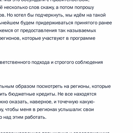
ё несколько слов скажу, а потом попрошу
. Но хотел бы подчеркнуть, мы идём на такой
 талантливой молодёжи
льнейшем будем придерживаться принятого ранее
14
5м
жемся от предоставления так называемых
регионов, которые участвуют в программе
г
ветственного подхода и строгого соблюдения
редседателя Правительства
1
ьным образом посмотреть на регионы, которые
ить бюджетные кредиты. Не все находятся
жно оказать, наверное, и точечную какую-
очу, чтобы меня в регионах услышали: свои
 над этим работать.
судостроительного комплекса
3
5м