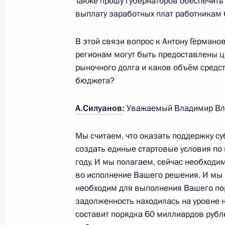
«Звезда»
Также прошу губернаторов обеспечит
выплату заработных плат работникам
16 ноября 2017 года, 15:50
Москва, Кремль
В этой связи вопрос к Антону Германов
регионам могут быть предоставлены ц
14 ноября 2017 года, вторник
рыночного долга и каков объём средст
бюджета?
Совещание по вопросам развития 
14 ноября 2017 года, 15:20
Москва
А.Силуанов
:
Уважаемый Владимир Вл
Мы считаем, что оказать поддержку с
9 ноября 2017 года, четверг
создать единые стартовые условия по
году. И мы полагаем, сейчас необход
Форум межрегионального сотруднич
во исполнение Вашего решения. И мы 
необходим для выполнения Вашего по
9 ноября 2017 года, 18:40
Челябинск
задолженность находилась на уровне н
составит порядка 60 миллиардов рубл