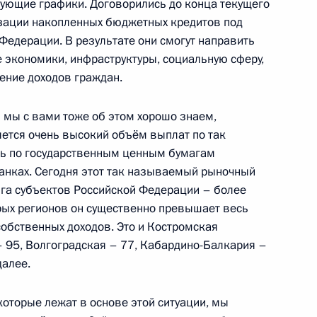
вующие графики. Договорились до конца текущего
изации накопленных бюджетных кредитов под
Федерации. В результате они смогут направить
 экономики, инфраструктуры, социальную сферу,
ороны, оборонно-
5
3м
ение доходов граждан.
и министерств и регионов
– мы с вами тоже об этом хорошо знаем,
яется очень высокий объём выплат по так
ь по государственным ценным бумагам
анках. Сегодня этот так называемый рыночный
олга субъектов Российской Федерации – более
орых регионов он существенно превышает весь
онзаказа
1
2м
 собственных доходов. Это и Костромская
– 95, Волгоградская – 77, Кабардино-Балкария –
далее.
тил Россию с рабочим
 которые лежат в основе этой ситуации, мы
8
3м