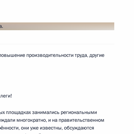
ть следующие материалы
овышение производительности труда, другие
росам
2
леги!
 обеспече­ния технического
5
4м
ных площадках занимались региональными
суждали многократно, и на правительственном
рённости, они уже известны, обсуждаются