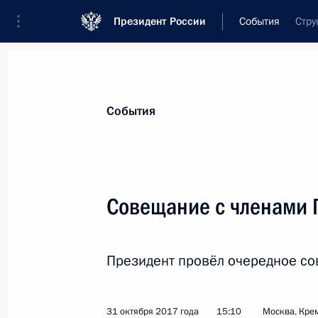
Президент России
События
Стру
Президент
Администрация
Государст
Новости
Стенограммы
Поездки
Те
События
Рубрикация материалов
Все материалы
Совещание с членами 
Послания Федеральному Собранию
Заявления по важнейшим вопросам
Президент провёл очередное со
Совещания, заседания, рабочие встречи
Речи и обращения
31 октября 2017 года
15:10
Москва, Кре