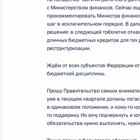
с Министерством финансов. Сейчас ещ
17 ноября 2017 года, пятница
прокомментировать Министра финансов
Совещание по вопросам поддержки
шаг в исключительном порядке. В да
в сфере искусства
решения: в следующей трёхлетке отка
длинных бюджетных кредитов для тех 
17 ноября 2017 года, 18:30
Санкт-Петербур
реструктуризации.
Ждём от всех субъектов Федерации от
16 ноября 2017 года, четверг
бюджетной дисциплины.
Рабочая встреча с Заместителем П
Прошу Правительство самым внимател
Дмитрием Рогозиным
уже в текущем квартале должны погас
16 ноября 2017 года, 17:20
Москва, Кремль
в одинаковом положении, и кому-то ну
то поддержку. Но хочу подчеркнуть и х
обязательства нужно выполнять, нужно
Совещание по вопросам развития 