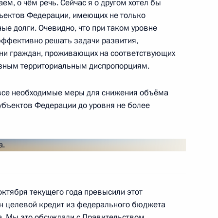
ем, о чём речь. Сейчас я о другом хотел бы
бъектов Федерации, имеющих не только
ые долги. Очевидно, что при таком уровне
 эффективно решать задачи развития,
зни граждан, проживающих на соответствующих
ьёзным территориальным диспропорциям.
ороны и оборонно-
3
3м
все необходимые меры для снижения объёма
убъектов Федерации до уровня не более
ной налоговой службы
6
октября текущего года превысили этот
н целевой кредит из федерального бюджета
а. Мы это обсуждали с Правительством,