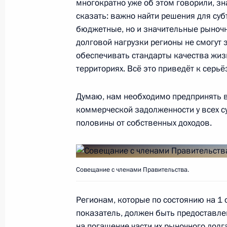
визитом
многократно уже об этом говорили, зна
сказать: важно найти решения для су
21 ноября 2017 года, 08:00
Сочи
бюджетные, но и значительные рыночн
долговой нагрузки регионы не смогут
обеспечивать стандарты качества жи
20 ноября 2017 года, понедельник
территориях. Всё это приведёт к сер
Совещание с руководством Миноб
Думаю, нам необходимо предпринять 
промышленного комплекса
коммерческой задолженности у всех с
20 ноября 2017 года, 19:15
Сочи
половины от собственных доходов.
Встреча с руководителем Федераль
Совещание с членами Правительства.
Михаилом Мишустиным
20 ноября 2017 года, 12:00
Москва, Кремль
Регионам, которые по состоянию на 1 
показатель, должен быть предоставле
на погашение части их рыночного долг