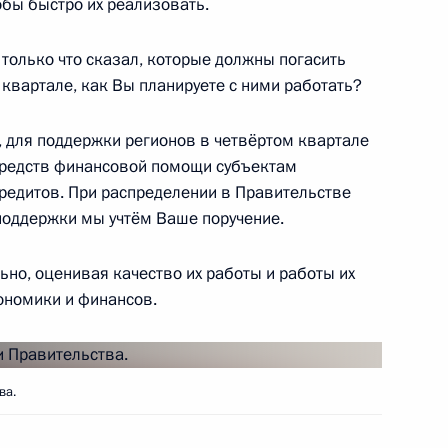
обы быстро их реализовать.
ии Юнус-Беком Евкуровым
 только что сказал, которые должны погасить
1
квартале, как Вы планируете с ними работать?
для поддержки регионов в четвёртом квартале
 средств финансовой помощи субъектам
редитов. При распределении в Правительстве
поддержки мы учтём Ваше поручение.
оенно-технического
7
4м
ными государствами
ьно, оценивая качество их работы и работы их
ономики и финансов.
ва.
Мурманской области Мариной
4