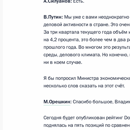
А.Силуанов:
Ковтун
Есть.
2 ноября 2017 года, 17:45
Московская облас
В.Путин:
Мы уже с вами неоднократно
деловой активности в стране. Это оче
За три квартала текущего года объём
Встреча с бывшими руководителям
на 4,2 процента, это более чем в два
прошлого года. Во многом это резуль
2 ноября 2017 года, 16:15
Московская облас
среды, делового климата. Но конечно,
ни в коем случае.
31 октября 2017 года, вторник
Я бы попросил Министра экономическо
несколько слов сказать на этот счёт.
Совещание с членами Правительст
31 октября 2017 года, 15:10
Москва, Кремл
М.Орешкин
:
Спасибо большое, Влади
Сегодня будет опубликован рейтинг Do
30 октября 2017 года, понедельни
поднялась на пять позиций по сравнен