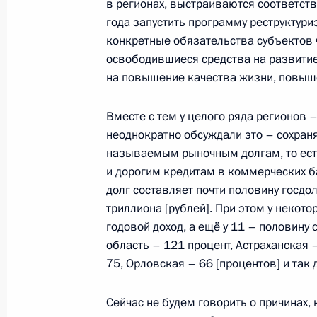
в регионах, выстраиваются соответст
года запустить программу реструктур
конкретные обязательства субъектов 
22 ноября 2017 года, среда
освободившиеся средства на развитие
Совещание с руководством Миноб
на повышение качества жизни, повыш
промышленного комплекса, главам
Вместе с тем у целого ряда регионов 
22 ноября 2017 года, 13:50
Сочи
неоднократно обсуждали это – сохран
называемым рыночным долгам, то ест
и дорогим кредитам в коммерческих б
21 ноября 2017 года, вторник
долг составляет почти половину госд
триллиона [рублей]. При этом у некот
Совещание о выполнении гособор
годовой доход, а ещё у 11 – половину
21 ноября 2017 года, 17:00
Сочи
область – 121 процент, Астраханская 
75, Орловская – 66 [процентов] и так 
Президент Сирии Башар Асад посе
Сейчас не будем говорить о причинах,