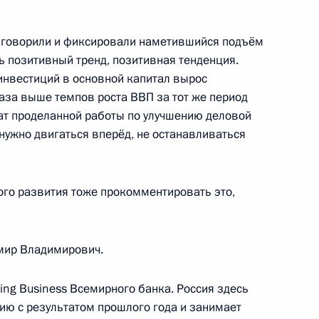
ть, Ново-Огарёво
 говорили и фиксировали наметившийся подъём
нь позитивный тренд, позитивная тенденция.
 инвестиций в основной капитал вырос
и ряда регионов
7
4м
 раза выше темпов роста ВВП за тот же период
тат проделанной работы по улучшению деловой
ть, Ново-Огарёво
 нужно двигаться вперёд, не останавливаться
го развития тоже прокомментировать это,
ва
8
22м
ь
мир Владимирович.
ing Business Всемирного банка. Россия здесь
к
ию с результатом прошлого года и занимает