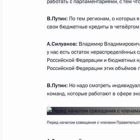
работать с парламентариями, с тем чт
8 ноября 2017 года, среда
В.Путин:
Рабочая встреча с главой Ингушет
По тем регионам, о которых я
свои бюджетные кредиты в четвёртом 
8 ноября 2017 года, 13:15
Москва, Кремль
А.Силуанов:
Владимир Владимирович, 
у нас есть остаток нераспределённых
7 ноября 2017 года, вторник
Российской Федерации и бюджетных к
Российской Федерации этих объёмов 
Заседание Комиссии по вопросам в
сотрудничества России с иностран
В.Путин:
Но надо смотреть индивидуал
7 ноября 2017 года, 13:50
Москва, Кремль
команд, которые работают в сфере эк
2 ноября 2017 года, четверг
Перед началом совещания с членами Правительст
Рабочая встреча с губернатором 