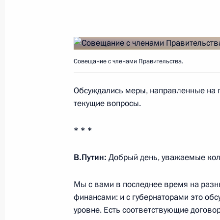
Показа
Совещание с членами Правительства.
24 ноября 2017 года, пятница
Обсуждались меры, направленные на п
Совещание по экономическим воп
текущие вопросы.
24 ноября 2017 года, 16:40
Сочи
* * *
23 ноября 2017 года, четверг
В.Путин:
Добрый день, уважаемые кол
Совещание по вопросам ресурсного
Мы с вами в последнее время на раз
переос­нащения Вооружённых Сил
финансами: и с губернаторами это об
23 ноября 2017 года, 18:00
Сочи
уровне. Есть соответствующие догово