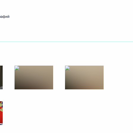
рафий
ть следующие материалы
м Зюгановым
3
ителей и Лиги содействия
6
9м