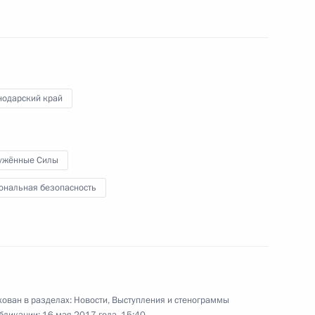
Федерации Валентиной
2
нодарский край
ужённые Силы
ональная безопасность
ва
7
31м
ован в разделах:
Новости
,
Выступления и стенограммы