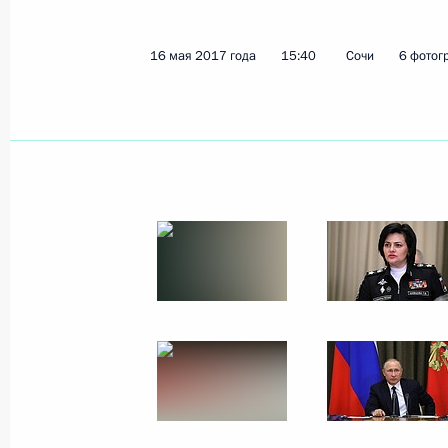
16 мая 2017 года
15:40
Сочи
6 фотог
Показа
28 июня 2017 года, среда
Встреча с лидером КПРФ Геннадие
28 июня 2017 года, 23:00
Москва, Кремль
27 июня 2017 года, вторник
Заседание бюро Союза машиностро
оборонным предприятиям
27 июня 2017 года, 18:40
Ижевск