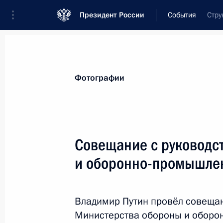
Президент России
События
Стру
Президент
Администрация
Государст
Новости
Стенограммы
Поездки
Те
Фотографии
Рубрикация материалов
Все материалы
Совещание с руковод
Послания Федеральному Собранию
и оборонно-промышле
Заявления по важнейшим вопросам
Совещания, заседания, рабочие встречи
Владимир Путин провёл совеща
Речи и обращения
Министерства обороны и оборо