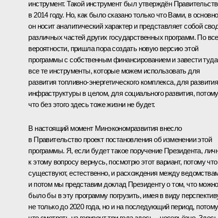
инструмент. Такой инструмент был утверждён Правительст
в 2014 году. Но, как было сказано только что Вами, в основн
он носит аналитический характер и представляет собой сво
различных частей других государственных программ. По вс
вероятности, пришла пора создать новую версию этой
программы с собственным финансированием и завести туда
все те инструменты, которые можем использовать для
развития топливно-энергетического комплекса, для развити
инфраструктуры в целом, для социального развития, потом
что без этого здесь тоже жизни не будет.
В настоящий момент Минэкономразвития внесло
в Правительство проект постановления об изменении этой
программы. Я, если будет такое поручение Президента, лич
к этому вопросу вернусь, посмотрю этот вариант, потому что
существуют, естественно, и расхождения между ведомствам
и потом мы представим доклад Президенту о том, что можн
было бы в эту программу погрузить, имея в виду перспектив
не только до 2020 года, но и на последующий период, потом
что смотреть на горизонт три года здесь – несерьёзно. Здесь