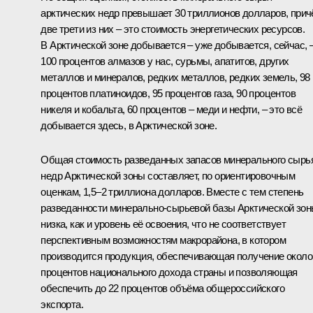
арктических недр превышает 30 триллионов долларов, при
две трети из них – это стоимость энергетических ресурсов.
В Арктической зоне добывается – уже добывается, сейчас, 
100 процентов алмазов у нас, сурьмы, апатитов, других
металлов и минералов, редких металлов, редких земель, 98
процентов платиноидов, 95 процентов газа, 90 процентов
никеля и кобальта, 60 процентов – меди и нефти, – это всё
добывается здесь, в Арктической зоне.
Общая стоимость разведанных запасов минерального сырь
недр Арктической зоны составляет, по ориентировочным
оценкам, 1,5–2 триллиона долларов. Вместе с тем степень
разведанности минерально-сырьевой базы Арктической зо
низка, как и уровень её освоения, что не соответствует
перспективным возможностям макрорайона, в котором
производится продукция, обеспечивающая получение около
процентов национального дохода страны и позволяющая
обеспечить до 22 процентов объёма общероссийского
экспорта.