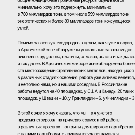
общие кондиционые прогнозные ресурсы оцениваются
минимально, хочу это подчеркнуть, минимально
в 780 миллиардов тонн, в том числе 599 миллиардов тонн
энергетических и более 80 миллиардов тонн коксующихся
углей.
Помимо запасов углеводородов в целом, как я уже говорил,
в Арктической зоне обнаружены уникальные запасы медно-
никелевых руд, олова, платины, алмазов, золота и так дале
и так далее. В Арктическом макрорегионе обнаружено более
ста месторождений стратегических металлов, находящихся
в различных стадиях освоения, работа уже активно ведётся,
и не только нами, но и нашими соседями. В России такие
работы ведутся на 40 площадках, у США и Канады 20 таких
площадок, у Швеции – 10, у Гренландии – 6, у Финляндии – 3
В этой связи я хочу сказать, что мы – а я уже это
продемонстрировал на примерах совместной работы
в различных проектах – открыты для широкого партнёрства
с нашими партнёрами, с другими государствами для