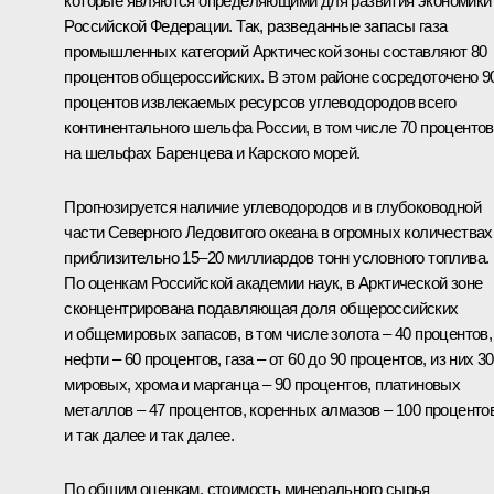
которые являются определяющими для развития экономики
Российской Федерации. Так, разведанные запасы газа
промышленных категорий Арктической зоны составляют 80
процентов общероссийских. В этом районе сосредоточено 9
процентов извлекаемых ресурсов углеводородов всего
континентального шельфа России, в том числе 70 процентов
на шельфах Баренцева и Карского морей.
Прогнозируется наличие углеводородов и в глубоководной
части Северного Ледовитого океана в огромных количествах
приблизительно 15–20 миллиардов тонн условного топлива.
По оценкам Российской академии наук, в Арктической зоне
сконцентрирована подавляющая доля общероссийских
и общемировых запасов, в том числе золота – 40 процентов,
нефти – 60 процентов, газа – от 60 до 90 процентов, из них 30
мировых, хрома и марганца – 90 процентов, платиновых
металлов – 47 процентов, коренных алмазов – 100 проценто
и так далее и так далее.
По общим оценкам, стоимость минерального сырья