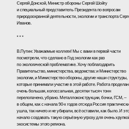
Сергей Донской
, Министр обороны
Сергей Шойгу
и специальный представитель Президента по вопросам
природоохранной деятельности, экологии и транспорта
Серг
Иванов
.
* * *
В.Путин:
Уважаемые коллеги! Мы с вами в первой части
посмотрели, что сделано в Год экологии как раз
по экологической проблематике. Хочу поблагодарить
Правительство, министерства, ведомства: и Министерство
экологии, и Министерство обороны, другие наши структуры,
которые принимали участие в этой работе. Работа проделан
очень большая, колоссальная, десятки тысяч тонн
перелопачено, убрано. Металлоконструкции, бочки, ГСМ, –
в общем, как с начала 90-х годов отсюда Россия практическ
ушла, так ничего и не убирали, всё оставили, как было. И эт
начало создавать такую серьёзную угрозу для очень хрупко
экосистемы этого региона.