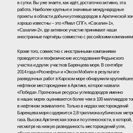
в сутки. Вы уже знаете, как идёт, достаточно активно, эта
работа. Наиболее крупные и значимые международные
проекты в области добычи углеводородов в Арктической зо
хорошо известны – это «Ямал СПГ», «Сахалин-1»,
«Сахалин-2», где активное участие принимают наши
иностранные партнёры совместно с российскими компаниям
Кроме того, совместно с иностранными компаниями
проводятся и геофизические исследования Федынского
участка и других участков Баренцева моря. В сентябре
2014 года «Роснефть» и «Эксон Мобил» в результате
разведочных работ в Карском море обнаружили крупнейшее
нефтяное месторождение в Арктике, которое назвали
«Победа». Прогнозные ресурсы углеводородов именно
в наших морях оцениваются более чем в 100 миллиардов то
в нефтяном эквиваленте. Только в недрах месторождений
Баренцева моря содержится 2,8 триллиона кубических метр
газа. Высока Арктическая зона и по угленосности, в которой,
несмотря на низкую разведанность месторождений угля,