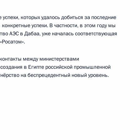
го комитета России
1
е успехи, которых удалось добиться за последние
конкретные успехи. В частности, в этом году мы
ль
ство АЭС в Дабаа, уже началась соответствующая
«Росатом».
нспорта Максимом Соколовым
3
е контакты между министерствами
ль
 создания в Египте российской промышленной
тнёрство на беспрецедентный новый уровень.
ьвирой Набиуллиной
3
ль