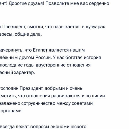
нт! Дорогие друзья! Позвольте мне вас сердечно
торождения
5
13м
ласть, Ново-Огарёво
Президент, смогли, что называется, в кулуарах
ересы, общие дела.
одчеркнуть, что Египет является нашим
дёжным другом России. У нас богатая история
комиссии
11
4м
а последние годы двусторонние отношения
есный характер.
осподин Президент, добрыми и очень
метить, что отношения развиваются и по линии
ик
 налажено сотрудничество между советами
ва
 органами.
7
21м
ль
 всегда лежат вопросы экономического