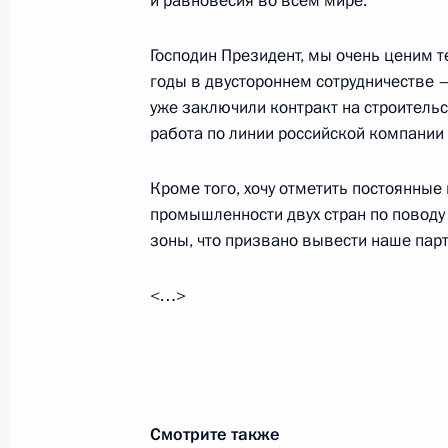
и равновесия во всём мире.
Встреча с президентом Олимпийско
Александром Жуковым
Господин Президент, мы очень ценим т
годы в двустороннем сотрудничестве – 
14 сентября 2016 года, 15:30
Москва, Крем
уже заключили контракт на строитель
работа по линии российской компании 
Рабочая встреча с Министром тра
Кроме того, хочу отметить постоянны
14 сентября 2016 года, 14:20
Москва, Крем
промышленности двух стран по поводу
зоны, что призвано вывести наше пар
<…>
13 сентября 2016 года, вторник
Встреча с главой Центробанка Эл
13 сентября 2016 года, 15:50
Москва, Крем
Смотрите также