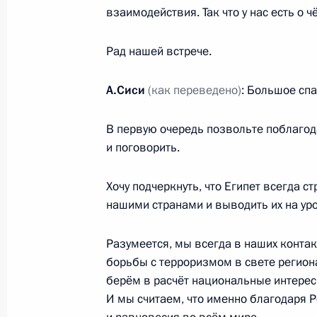
взаимодействия. Так что у нас есть о 
17 сентября 2016 года, суббота
Рад нашей встрече.
Встреча с Президентом Киргизии 
А.Сиси
(как переведено)
: Большое спа
17 сентября 2016 года, 08:30
Бишкек
В первую очередь позвольте поблагод
и поговорить.
15 сентября 2016 года, четверг
Хочу подчеркнуть, что Египет всегда 
Заседание президиума Госсовета п
нашими странами и выводить их на уро
транспортной системы Юга России
15 сентября 2016 года, 16:00
Керчь
Разумеется, мы всегда в наших конта
борьбы с терроризмом в свете регион
берём в расчёт национальные интерес
И мы считаем, что именно благодаря 
14 сентября 2016 года, среда