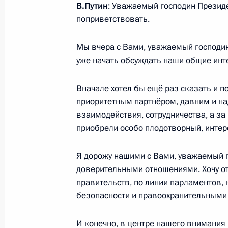
В.Путин
: Уважаемый господин Президе
поприветствовать.
Запуск Восточно-Мессояхского мес
21 сентября 2016 года, 13:45
Московская об
Мы вчера с Вами, уважаемый господин 
уже начать обсуждать наши общие инт
20 сентября 2016 года, вторник
Вначале хотел бы ещё раз сказать и п
приоритетным партнёром, давним и на
Заседание Военно-промышленной 
взаимодействия, сотрудничества, а з
20 сентября 2016 года, 17:30
Ижевск
приобрели особо плодотворный, интер
Я дорожу нашими с Вами, уважаемый г
доверительными отношениями. Хочу от
19 сентября 2016 года, понедельн
правительств, по линии парламентов,
Совещание с членами Правительст
безопасности и правоохранительными
19 сентября 2016 года, 15:30
Москва, Крем
И конечно, в центре нашего внимания