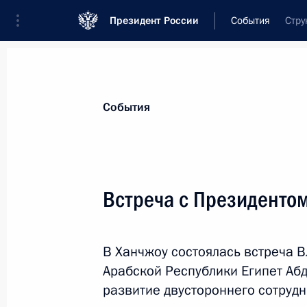
Президент России
События
Стру
Президент
Администрация
Государст
Новости
Стенограммы
Поездки
Те
События
Рубрикация материалов
Все материалы
Встреча с Президентом
Послания Федеральному Собранию
Заявления по важнейшим вопросам
В Ханчжоу состоялась встреча 
Совещания, заседания, рабочие встречи
Арабской Республики Египет Аб
Речи и обращения
развитие двустороннего сотрудн