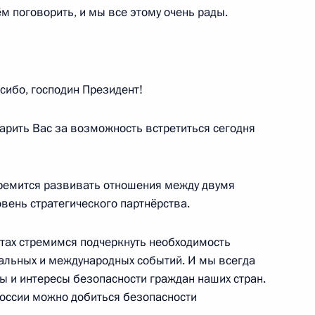
чём поговорить, и мы все этому очень рады.
Алмазбеком Атамбаевым
4
сибо, господин Президент!
арить Вас за возможность встретиться сегодня
стремится развивать отношения между двумя
о вопросам развития
10
7м
вень стратегического партнёрства.
ктах стремимся подчеркнуть необходимость
альных и международных событий. И мы всегда
ы и интересы безопасности граждан наших стран.
России можно добиться безопасности