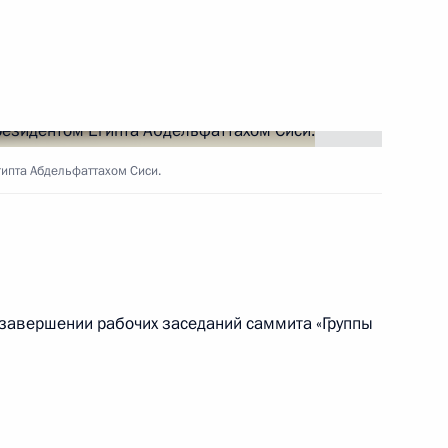
ть следующие материалы
гипта Абдельфаттахом Сиси.
ром экономики и энергетики
5
ласть, Ново-Огарёво
о завершении рабочих заседаний саммита «Группы
ому развитию и приоритетным
:
5
ласть, Ново-Огарёво