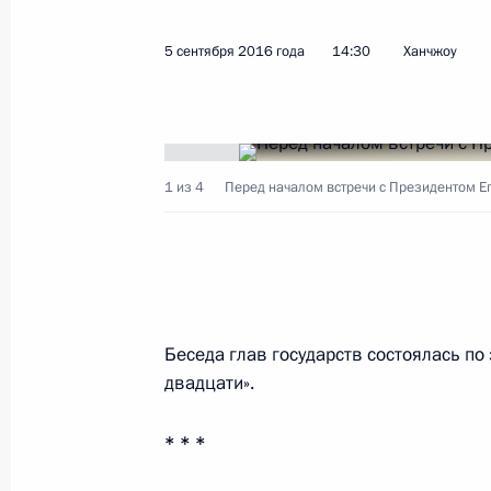
5 сентября 2016 года
14:30
Ханчжоу
Показа
21 сентября 2016 года, среда
1 из 4
Перед началом встречи с Президентом Е
Встреча с вице-канцлером, минист
Германии Зигмаром Габриэлем
21 сентября 2016 года, 20:00
Московская об
Беседа глав государств состоялась п
Заседание Совета по стратегическ
двадцати».
проектам
21 сентября 2016 года, 16:20
Московская об
* * *