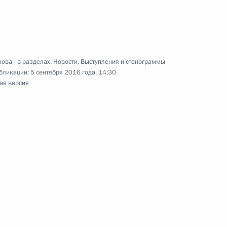
ам госпрограммы вооружения
2
2м
ован в разделах:
Новости
,
Выступления и стенограммы
бликации:
5 сентября 2016 года, 14:30
асть, Ново-Огарёво
ая версия
ания потенциала ОПК
6
7м
ой продукции гражданского