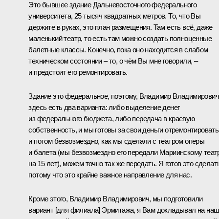
Это бывшее здание Дальневосточного федерального
университета, 25 тысяч квадратных метров. То, что Вы
держите в руках, это план размещения. Там есть всё, даже
маленький театр, то есть там можно создать полноценные
балетные классы. Конечно, пока оно находится в слабом
техническом состоянии – то, о чём Вы мне говорили, –
и предстоит его ремонтировать.
Здание это федеральное, поэтому, Владимир Владимирович
здесь есть два варианта: либо выделение денег
из федерального бюджета, либо передача в краевую
собственность, и мы готовы за свои деньги отремонтировать
и потом безвозмездно, как мы сделали с театром оперы
и балета (мы безвозмездно его передали Мариинскому теат
на 15 лет), можем точно так же передать. Я готов это сделат
потому что это крайне важное направление для нас.
Кроме этого, Владимир Владимирович, мы подготовили
вариант [для филиала] Эрмитажа, я Вам докладывал на на