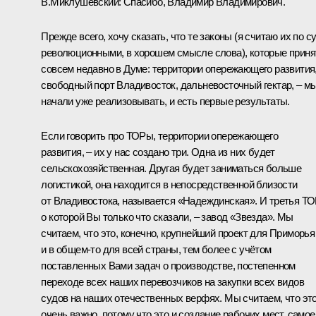
В.Миклушевский
:
Спасибо, Владимир Владимирович.
Прежде всего, хочу сказать, что те законы (я считаю их по с
революционными, в хорошем смысле слова), которые прин
совсем недавно в Думе: территории опережающего развития
свободный порт Владивосток, дальневосточный гектар, – м
начали уже реализовывать, и есть первые результаты.
Если говорить про ТОРы, территории опережающего
развития, – их у нас создано три. Одна из них будет
сельскохозяйственная. Другая будет заниматься больше
логистикой, она находится в непосредственной близости
от Владивостока, называется «Надеждинская». И третья ТО
о которой Вы только что сказали, – завод «Звезда». Мы
считаем, что это, конечно, крупнейший проект для Приморья
и в общем‑то для всей страны, тем более с учётом
поставленных Вами задач о производстве, постепенном
переходе всех наших перевозчиков на закупки всех видов
судов на наших отечественных верфях. Мы считаем, что эт
очень важно, потому что это и создание рабочих мест, самое