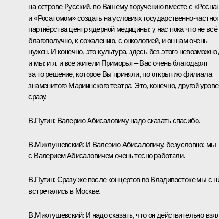
на острове Русский, по Вашему поручению вместе с «Росна
и «Росатомом» создать на условиях государственно-частног
партнёрства центр ядерной медицины: у нас пока что не всё
благополучно, к сожалению, с онкологией, и он нам очень
нужен. И конечно, это культура, здесь без этого невозможно,
и мы: и я, и все жители Приморья – Вас очень благодарят
за то решение, которое Вы приняли, по открытию филиала
знаменитого Мариинского театра. Это, конечно, другой урове
сразу.
В.Путин:
Валерию Абисаловичу надо сказать спасибо.
В.Миклушевский:
И Валерию Абисаловичу, безусловно: мы
с Валерием Абисаловичем очень тесно работали.
В.Путин:
Сразу же после концертов во Владивостоке мы с н
встречались в Москве.
В.Миклушевский:
И надо сказать, что он действительно взя