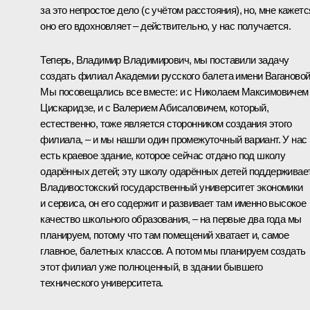
за это непростое дело (с учётом расстояния), но, мне кажетс
оно его вдохновляет – действительно, у нас получается.
Теперь, Владимир Владимирович, мы поставили задачу
создать филиал Академии русского балета имени Вагановой
Мы посовещались все вместе: и с Николаем Максимовичем
Цискаридзе, и с Валерием Абисаловичем, который,
естественно, тоже является сторонником создания этого
филиала, – и мы нашли один промежуточный вариант. У нас
есть краевое здание, которое сейчас отдано под школу
одарённых детей; эту школу одарённых детей поддерживае
Владивостокский государственный университет экономики
и сервиса, он его содержит и развивает там именно высокое
качество школьного образования, – на первые два года мы
планируем, потому что там помещений хватает и, самое
главное, балетных классов. А потом мы планируем создать
этот филиал уже полноценный, в здании бывшего
технического университета.