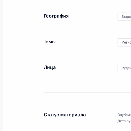
География
Тверс
Темы
Реги
Лица
Руде
Статус материала
Опублик
Дата пу