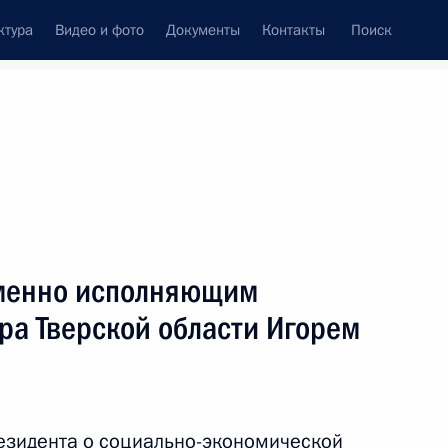
ктура
Видео и фото
Документы
Контакты
Поиск
еменно исполняющим
ра Тверской области Игорем
езидента о социально-экономической