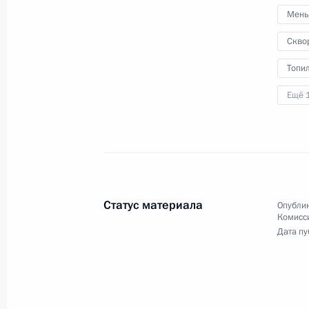
Совещание о выполнении
Мень
гособоронзаказа
Скво
Топи
Ещё 
12 мая 2016 года
Видео, 3 мин.
Статус материала
Опублик
Комисс
Дата пу