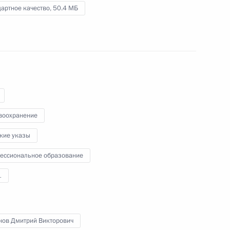
м
развития авиастроения
артное качество,
50.4 МБ
12 мая 2016 года
Видео, 2 мин.
воохранение
кие указы
ессиональное образование
1
нов Дмитрий Викторович