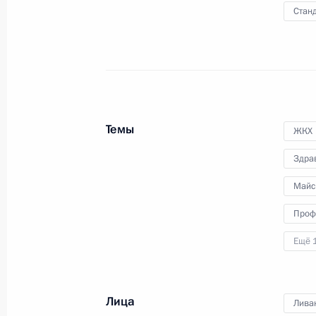
коллектив ВГТРК с 25-летие
Станд
начала телевещания
13 мая 2016 года
Видео, 6 мин.
Темы
ЖКХ
Здра
Майс
Проф
Ещё 
Лица
Лива