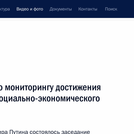
ктура
Видео и фото
Документы
Контакты
Поиск
си
ия, встречи
Встречи со СМИ
май, 2016
ть следующие материалы
о мониторингу достижения
социально-экономического
Посещение концерта
а
Симфонического оркестра
Мариинского театра
ра Путина состоялось заседание