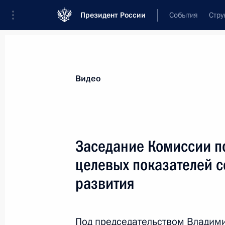
Президент России
События
Стру
Видеозаписи
Фотографии
Аудиозапи
Все материалы
Выступления
Совещан
Видео
Показа
Заседание Комиссии п
целевых показателей 
Заседание Госсовета по вопросам
развития
развития строительного комплекс
и совершенствования
градостроительной деятельности
Под председательством Владими