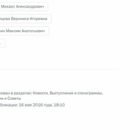
Совещание по вопросам
 Михаил Александрович
ликвидации последствий
рцова Вероника Игоревна
природных пожаров
лин Максим Анатольевич
1
11 мая 2016 года
Видео, 2 мин.
ован в разделах:
Новости
,
Выступления и стенограммы
,
ии и Советы
бликации:
16 мая 2016 года, 18:10