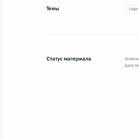
России
Темы
СМИ
24 июня 2023 года
Аудио, 6 мин.
Статус материала
Опублик
Дата пу
Встреча с главами
делегаций африканских