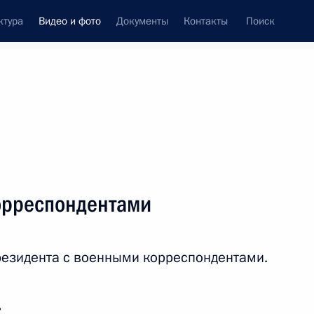
ктура
Видео и фото
Документы
Контакты
Поиск
си
ия, встречи
Встречи со СМИ
июль, 2023
ть следующие материалы
орреспондентами
Выступление перед
резидента с военными корреспондентами.
подразделениями Минобороны,
Росгвардии, ФСБ, МВД, ФСО,
обеспечившими порядок
и законность во время мятежа
ь