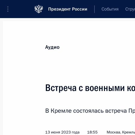
Президент России
События
Стру
Видеозаписи
Фотографии
Аудиозапи
Все материалы
Выступления
Совещан
Аудио
Показа
Встреча с военными к
Заседание Совета глав
В Кремле состоялась встреча П
государств – членов ШОС
13 июня 2023 года
18:55
Москва, Кремл