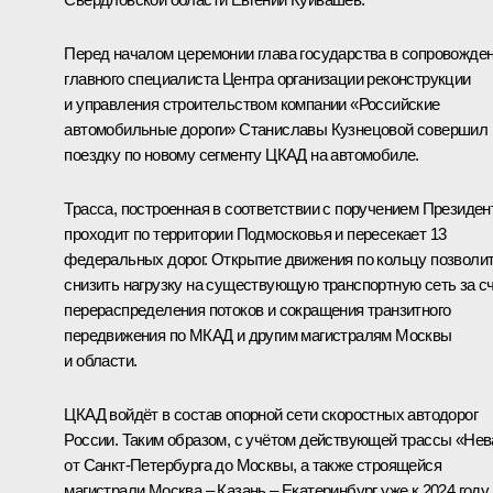
Перед началом церемонии глава государства в сопровожде
главного специалиста Центра организации реконструкции
и управления строительством компании «Российские
автомобильные дороги» Станиславы Кузнецовой совершил
поездку по новому сегменту ЦКАД на автомобиле.
Трасса, построенная в соответствии с поручением Президен
проходит по территории Подмосковья и пересекает 13
федеральных дорог. Открытие движения по кольцу позволи
снизить нагрузку на существующую транспортную сеть за с
перераспределения потоков и сокращения транзитного
передвижения по МКАД и другим магистралям Москвы
и области.
ЦКАД войдёт в состав опорной сети скоростных автодорог
России. Таким образом, с учётом действующей трассы «Нев
от Санкт-Петербурга до Москвы, а также строящейся
магистрали Москва – Казань – Екатеринбург уже к 2024 году