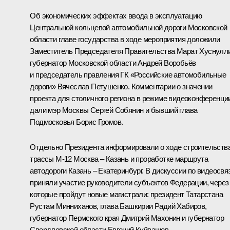
Об экономических эффектах ввода в эксплуатацию
Центральной кольцевой автомобильной дороги Московской
области главе государства в ходе мероприятия доложили
Заместитель Председателя Правительства
Марат Хуснулл
губернатор Московской области
Андрей Воробьёв
и председатель правления ГК «Российские автомобильные
дороги» Вячеслав Петушенко. Комментарии о значении
проекта для столичного региона в режиме видеоконференци
дали мэр Москвы
Сергей Собянин
и бывший глава
Подмосковья
Борис Громов
.
Отдельно Президента информировали о ходе строительств
трассы М-12 Москва – Казань и проработке маршрута
автодороги Казань – Екатеринбург. В дискуссии по видеосвя
приняли участие руководители субъектов Федерации, через
которые пройдут новые магистрали: президент Татарстана
Рустам Минниханов
, глава Башкирии
Радий Хабиров
,
губернатор Пермского края
Дмитрий Махонин
и губернатор
Свердловской области
Евгений Куйвашев
.