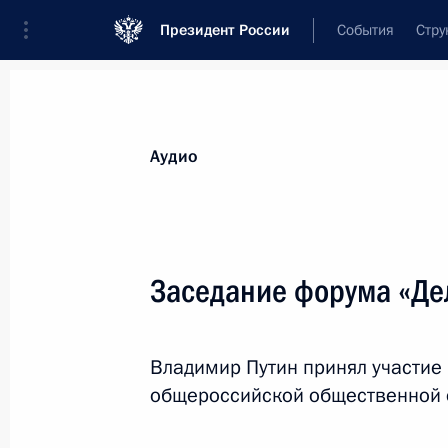
Президент России
События
Стру
Видеозаписи
Фотографии
Аудиозапи
Все материалы
Выступления
Совещан
Аудио
Показа
Заседание форума «Де
Пленарное заседание съезд
Владимир Путин принял участие
РСПП
общероссийской общественной о