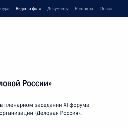
ктура
Видео и фото
Документы
Контакты
Поиск
си
ия, встречи
Встречи со СМИ
март, 2019
ть следующие материалы
ловой России»
а
Заседание коллегии
 в пленарном заседании XI форума
Федеральной службы
рганизации «Деловая Россия».
безопасности