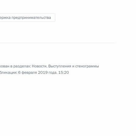
на торжественном вечере в честь
Дня Сил специальных операций –
структурного подразделения
ержка предпринимательства
Вооружённых Сил России.
 Федеральному Собранию
ован в разделах:
Новости
,
Выступления и стенограммы
бликации:
6 февраля 2019 года, 15:20
00:00