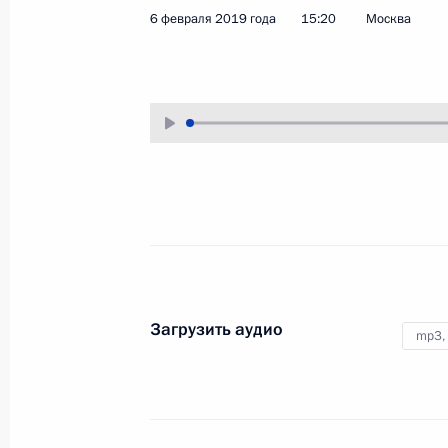
6 февраля 2019 года
15:20
Москва
14 марта 2019 года
Аудио, 58 мин.
Владимир Путин выступил
на пленарном заседании съезда
Российского союза
промышленников
и предпринимателей.
Расширенное заседание
коллегии Министерства
внутренних дел
Загрузить аудио
mp3,
28 февраля 2019 года
Аудио, 49 мин.
Владимир Путин принял участие