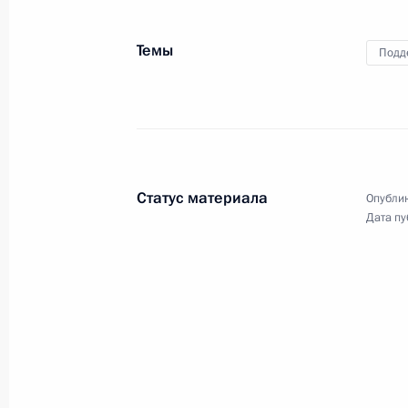
в ежегодном расширенном
заседании коллегии Министерства
Темы
внутренних дел Российской
Подд
Федерации.
Послание Президента
Статус материала
Опублик
Дата пу
20 февраля 2019 года
Москва