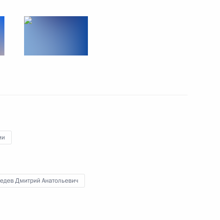
Визит в Казахстан. Саммит
ОДКБ. Межрегиональный
форум
8 − 9 ноября 2018 года
48 фото
ии
едев Дмитрий Анатольевич