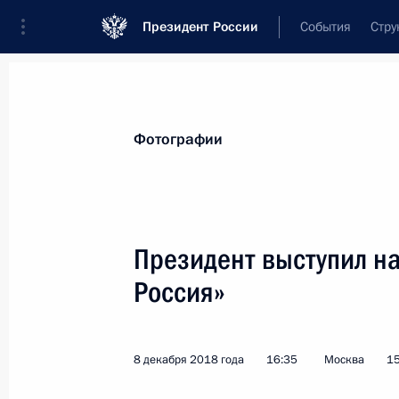
Президент России
События
Стру
Видеозаписи
Фотографии
Аудиозапи
Все материалы
Поездки
Совещания, 
Фотографии
Показа
Президент выступил на
Россия»
Вручение государстве
8 декабря 2018 года
16:35
Москва
15
27 ноября 2018 года
Москва, Кремль