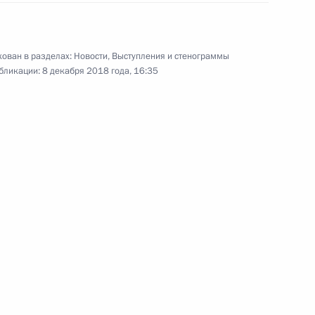
ован в разделах:
Новости
,
Выступления и стенограммы
бликации:
8 декабря 2018 года, 16:35
Встреча с представителями
деловых кругов Италии
24 октября 2018 года
11 фото