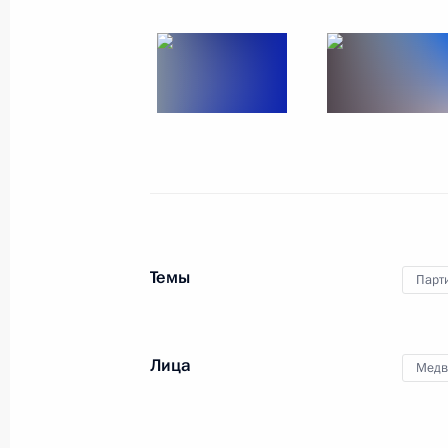
Президент выступил
на съезде партии «Единая
Россия»
8 декабря 2018 года
15 фото
Темы
Парт
Лица
Медв