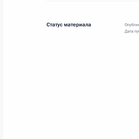
Статус материала
Опублик
Дата пу
Церемония представления
офицеров, назначенных
на высшие командные
должности
25 октября 2018 года
11 фото