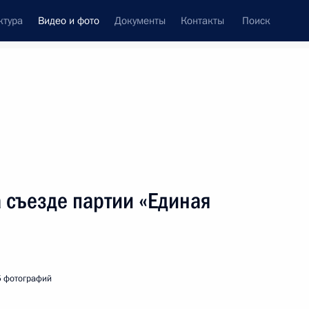
ктура
Видео и фото
Документы
Контакты
Поиск
си
встречи
Церемонии
ноябрь, 2018
ть следующие материалы
 съезде партии «Единая
нных наград
 фотографий
48 фото