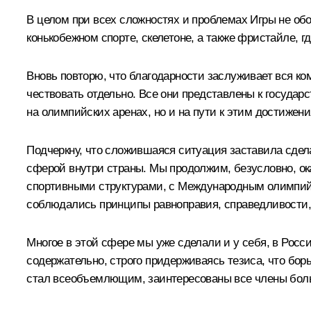
В целом при всех сложностях и проблемах Игры не обо
конькобежном спорте, скелетоне, а также фристайле, г
Вновь повторю, что благодарности заслуживает вся ком
чествовать отдельно. Все они представлены к государ
на олимпийских аренах, но и на пути к этим достижени
Подчеркну, что сложившаяся ситуация заставила сдела
сферой внутри страны. Мы продолжим, безусловно, о
спортивными структурами, с Международным олимпийск
соблюдались принципы равноправия, справедливости, 
Многое в этой сфере мы уже сделали и у себя, в Росс
содержательно, строго придерживаясь тезиса, что бор
стал всеобъемлющим, заинтересованы все члены бол