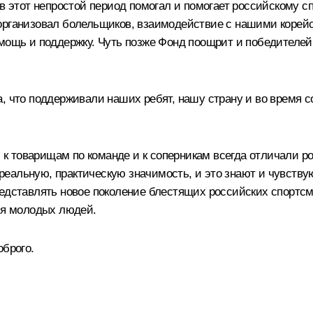
в этот непростой период помогал и помогает российскому сп
организовал болельщиков, взаимодействие с нашими корейск
омощь и поддержку. Чуть позже Фонд поощрит и победителе
а, что поддерживали наших ребят, нашу страну и во время 
у, к товарищам по команде и к соперникам всегда отличали 
еальную, практическую значимость, и это знают и чувству
редставлять новое поколение блестящих российских спортсм
для молодых людей.
оброго.