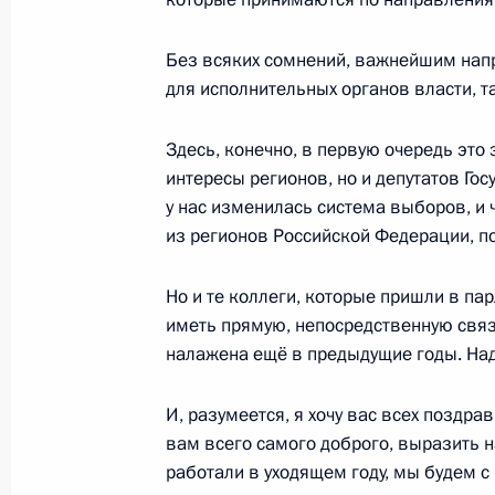
Без всяких сомнений, важнейшим напр
6 декабря 2016 года, вторник
для исполнительных органов власти, т
Встреча с судьями Конституционног
Здесь, конечно, в первую очередь это
6 декабря 2016 года, 15:30
Москва, Кремль
интересы регионов, но и депутатов Гос
у нас изменилась система выборов, и 
из регионов Российской Федерации, по
Всероссийский съезд судей
Но и те коллеги, которые пришли в п
6 декабря 2016 года, 14:15
Москва
иметь прямую, непосредственную связ
налажена ещё в предыдущие годы. Над
5 декабря 2016 года, понедельник
И, разумеется, я хочу вас всех позд
Владимир Путин посетил с рабочей
вам всего самого доброго, выразить н
область
работали в уходящем году, мы будем с