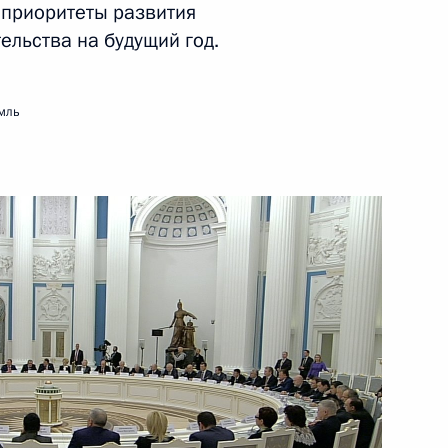
 приоритеты развития
ельства на будущий год.
ть следующие материалы
мль
 экономики Ярославом
3
2
д