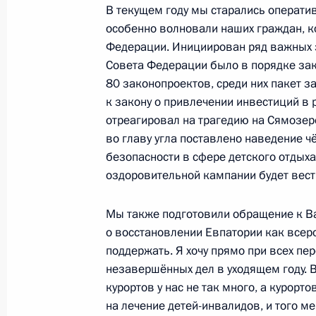
22 ноября 2016 года, 16:45
Москва
В текущем году мы старались оператив
особенно волновали наших граждан, к
Федерации. Инициирован ряд важных з
«Форум действий» Общероссийског
Совета Федерации было в порядке за
80 законопроектов, среди них пакет з
22 ноября 2016 года, 16:10
Москва
к закону о привлечении инвестиций в
отреагировал на трагедию на Сямозер
во главу угла поставлено наведение ч
12 ноября 2016 года, суббота
безопасности в сфере детского отдых
оздоровительной кампании будет вест
Посещение завода «Автодизель»
12 ноября 2016 года, 14:30
Ярославль
Мы также подготовили обращение к 
о восстановлении Евпатории как всер
поддержать. Я хочу прямо при всех пе
незавершённых дел в уходящем году. 
10 ноября 2016 года, четверг
курортов у нас не так много, а курор
Конференция «Вперёд в будущее: р
на лечение детей-инвалидов, и того 