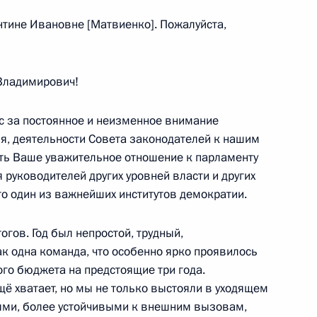
ск
тине Ивановне [Матвиенко]. Пожалуйста,
ладимирович!
ными деятелями культуры
5
ас за постоянное и неизменное внимание
я, деятельности Совета законодателей к нашим
ить Ваше уважительное отношение к парламенту
 руководителей других уровней власти и других
падного скоростного
то один из важнейших институтов демократии.
4
гов. Год был непростой, трудный,
к одна команда, что особенно ярко проявилось
ого бюджета на предстоящие три года.
щё хватает, но мы не только выстояли в уходящем
ными, более устойчивыми к внешним вызовам,