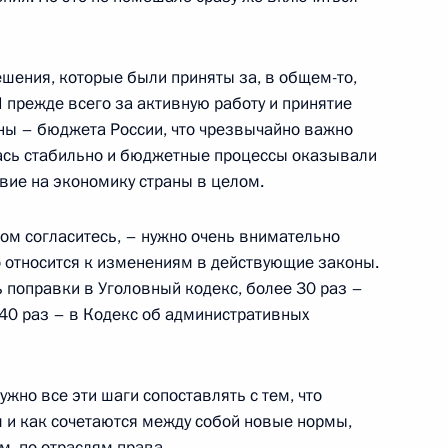
к
ких деловых кругов
3
3м
ешения, которые были приняты за, в общем-то,
ь
 прежде всего за активную работу и принятие
ны – бюджета России, что чрезвычайно важно
лась стабильно и бюджетные процессы оказывали
вие на экономику страны в целом.
 кругов
4
6м
том согласитесь, – нужно очень внимательно
 относится к изменениям в действующие законы.
 поправки в Уголовный кодекс, более 30 раз –
 40 раз – в Кодекс об административных
борной WorldSkills-Russia
8
6м
ужно все эти шаги сопоставлять с тем, что
м и как сочетаются между собой новые нормы,
, по отраслям права.