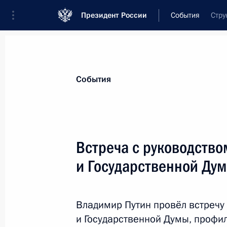
Президент России
События
Стру
Президент
Администрация
Государст
Новости
Стенограммы
Поездки
Те
События
Рубрикация материалов
Все материалы
Встреча с руководств
Послания Федеральному Собранию
и Государственной Ду
Заявления по важнейшим вопросам
Совещания, заседания, рабочие встречи
Владимир Путин провёл встречу
Речи и обращения
и Государственной Думы, профил