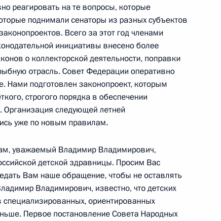
но реагировать на те вопросы, которые
оторые поднимали сенаторы из разных субъектов
аконопроектов. Всего за этот год членами
о народного фронта
конодательной инициативы внесено более
:
10
аконов о коллекторской деятельности, поправки
 рыбную отрасль. Совет Федерации оперативно
е. Нами подготовлен законопроект, которым
ёткого, строгого порядка в обеспечении
а. Организация следующей летней
ись уже по новым правилам.
:
8
Вам, уважаемый Владимир Владимирович,
оссийской детской здравницы. Просим Вас
редать Вам наше обращение, чтобы не оставлять
Владимир Владимирович, известно, что детских
тов специализированных, ориентированных
оль и место России»
меньше. Первое постановление Совета Народных
4
10м