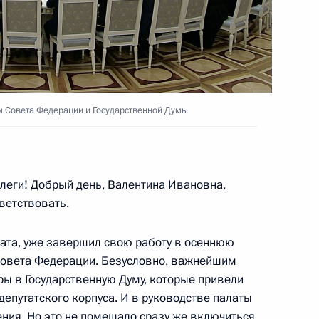
ии Берлом Лазаром и главой
3
сандром Бородой
ом Совета Федерации и Государственной Думы
ь
леги! Добрый день, Валентина Ивановна,
ветствовать.
дерации и Государственной
9
4м
ата, уже завершил свою работу в осеннюю
ь
Совета Федерации. Безусловно, важнейшим
ы в Государственную Думу, которые привели
епутатского корпуса. И в руководстве палаты
ния. Но это не помешало сразу же включиться