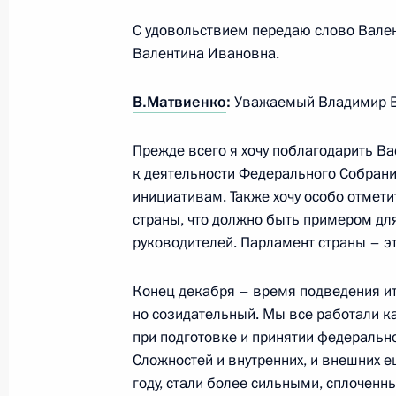
5 декабря 2016 года, 19:45
Миасс, Челябин
С удовольствием передаю слово Вален
Валентина Ивановна.
2 декабря 2016 года, пятница
В.Матвиенко
:
Уважаемый Владимир В
Встреча с российскими и иностран
Прежде всего я хочу поблагодарить В
2 декабря 2016 года, 19:45
Санкт-Петербург
к деятельности Федерального Собрани
инициативам. Также хочу особо отмет
страны, что должно быть примером для
Открытие центрального участка За
руководителей. Парламент страны – э
диаметра
Конец декабря – время подведения ито
2 декабря 2016 года, 14:15
Санкт-Петербург
но созидательный. Мы все работали ка
при подготовке и принятии федеральн
Сложностей и внутренних, и внешних е
30 ноября 2016 года, среда
году, стали более сильными, сплочен