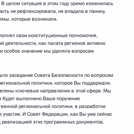
 В целом ситуация в этом году зримо изменилась
 «Примаковские чтения»
6
13м
ласть не рефлексировала, не впадала в панику,
лемы, которые возникали.
полнял свои конституционные полномочия,
й деятельности, как палата регионов активно
 и особое значение мы уделяли вопросам
го географического
9
12м
шло заседание Совета Безопасности по вопросам
егиональной политики, которое Вы поддержали.
елены ключевые направления в этой сфере. Мы
я будет выполнено Ваше поручение
твенной региональной политики, в разработке
 участие. И Совет Федерации, как Вы уже сейчас
м Международной
5
ад реализацией этих программных документов.