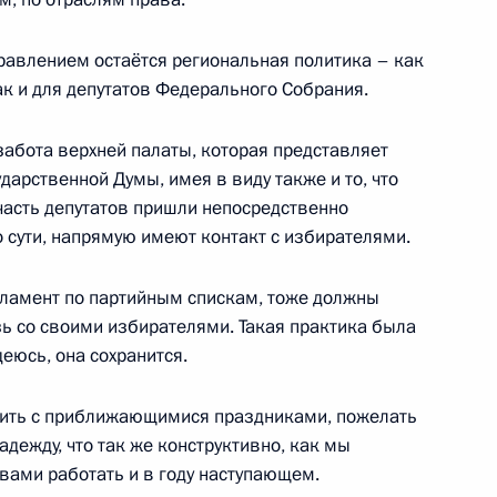
авлением остаётся региональная политика – как
ак и для депутатов Федерального Собрания.
о Суда
6
3м
 забота верхней палаты, которая представляет
ударственной Думы, имея в виду также и то, что
часть депутатов пришли непосредственно
 сути, напрямую имеют контакт с избирателями.
6
7м
арламент по партийным спискам, тоже должны
ь со своими избирателями. Такая практика была
еюсь, она сохранится.
равить с приближающимися праздниками, пожелать
 поездкой Челябинскую
адежду, что так же конструктивно, как мы
21
59м
 вами работать и в году наступающем.