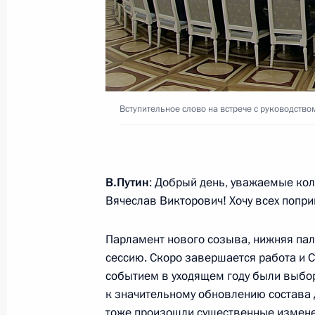
28 декабря 2016 года, среда
Встреча с главным раввином Росс
Федерации еврейских общин Алек
Вступительное слово на встрече с руководств
28 декабря 2016 года, 13:40
Москва, Кремл
21 декабря 2016 года, среда
В.Путин
: Добрый день, уважаемые кол
Вячеслав Викторович! Хочу всех попри
Встреча с руководством Совета Фе
Думы
Парламент нового созыва, нижняя пал
21 декабря 2016 года, 20:30
Москва, Кремл
сессию. Скоро завершается работа и 
событием в уходящем году были выбор
к значительному обновлению состава д
тоже произошли существенные измене