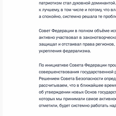
патриотизм стал духовной доминантой.
Заседание Международного форума
к лучшему, в том числе и потому, что в
30 ноября 2016 года, 14:45
Москва
а спокойно, системно решала те проб
Совет Федерации в полном объёме ис
активно участвовал в законотворческо
24 ноября 2016 года, четверг
защищал и отстаивал права регионов,
Церемония вручения премии Русско
укрепления федерализма.
общества
По инициативе Совета Федерации про
24 ноября 2016 года, 15:00
Москва, Кремль
совершенствования государственной р
Решением Совета Безопасности опред
рассчитываем, что в ближайшее врем
22 ноября 2016 года, вторник
об утверждении новых Основ государс
которых мы принимали самое активное
Встреча с генеральным директоро
отметили, будет системно работать н
организации труда Гаем Райдером