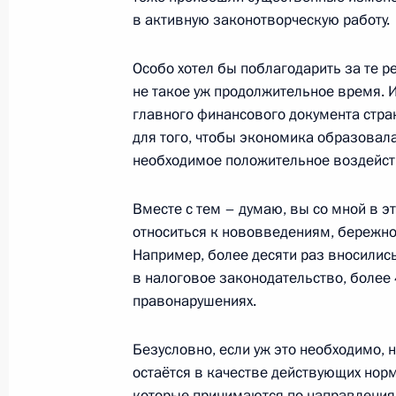
19 декабря 2016 года, понедельни
в активную законотворческую работу.
Встреча с представителями российс
Особо хотел бы поблагодарить за те р
19 декабря 2016 года, 19:15
Москва, Кремл
не такое уж продолжительное время. И
главного финансового документа стра
для того, чтобы экономика образова
16 декабря 2016 года, пятница
необходимое положительное воздейст
Российско-японский форум деловых
Вместе с тем – думаю, вы со мной в э
16 декабря 2016 года, 12:20
Токио
относиться к нововведениям, бережно
Например, более десяти раз вносились
в налоговое законодательство, более
правонарушениях.
9 декабря 2016 года, пятница
Встреча с членами национальной с
Безусловно, если уж это необходимо, н
остаётся в качестве действующих нор
9 декабря 2016 года, 13:45
Москва, Кремль
которые принимаются по направлениям