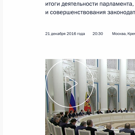
итоги деятельности парламента,
и совершенствования законодат
Показа
21 декабря 2016 года
20:30
Москва, Кре
9 января 2017 года, понедельник
Встреча с ректором Высшей школы
Кузьминовым
9 января 2017 года, 14:40
Москва, Кремль
7 января 2017 года, суббота
Встреча с рыбаками
7 января 2017 года, 01:30
Великий Новгоро