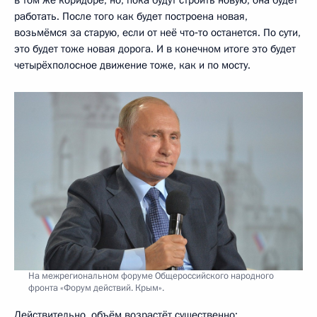
в том же коридоре, но, пока будут строить новую, она будет
работать. После того как будет построена новая,
возьмёмся за старую, если от неё что‑то останется. По сути,
это будет тоже новая дорога. И в конечном итоге это будет
четырёхполосное движение тоже, как и по мосту.
На межрегиональном форуме Общероссийского народного
фронта «Форум действий. Крым».
Действительно, объём возрастёт существенно: