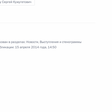
у Сергей Кужугетович
ации независимых
6
7м
ован в разделах:
Новости
,
Выступления и стенограммы
бликации:
15 апреля 2014 года, 14:50
льных и местных СМИ
:
11
г