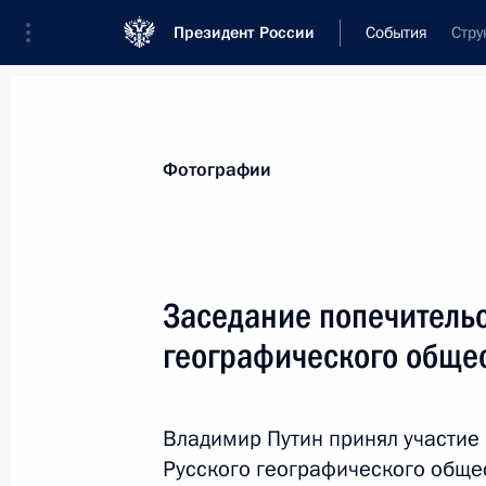
Президент России
События
Стру
Президент
Администрация
Государст
Новости
Стенограммы
Поездки
Те
Фотографии
Рубрикация материалов
Все материалы
Заседание попечительс
Послания Федеральному Собранию
географического обще
Заявления по важнейшим вопросам
Совещания, заседания, рабочие встречи
Владимир Путин принял участие 
Речи и обращения
Русского географического общес