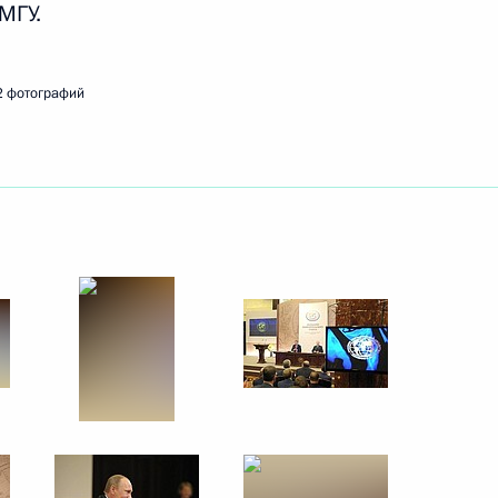
МГУ.
ть следующие материалы
2 фотографий
о экспертного совета РФПИ
3
стсообщества
ономический форум
:
6