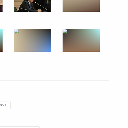
деров глобального бизнеса
11
53м
Морское взаимодействие –
8
огия
их татар
9
7м