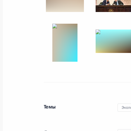
Встреча с участниками саммита ли
23 мая 2014 года, 14:30
Санкт-Петербург
20 мая 2014 года, вторник
Открытие военно-морских учений «
2014»
20 мая 2014 года, 12:30
16 мая 2014 года, пятница
Темы
Экол
Встреча с представителями крымск
16 мая 2014 года, 15:00
Сочи