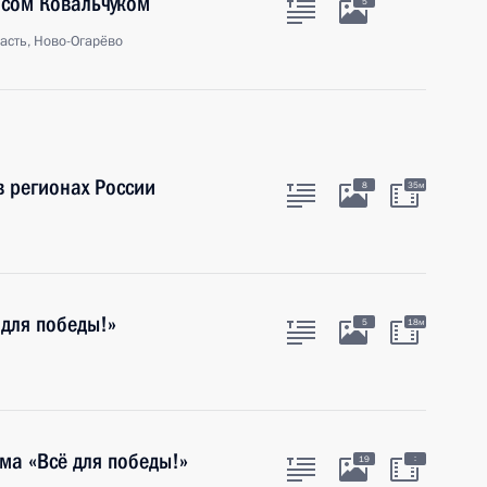
исом Ковальчуком
5
асть, Ново-Огарёво
в регионах России
8
35м
для победы!»
5
18м
ма «Всё для победы!»
:
19