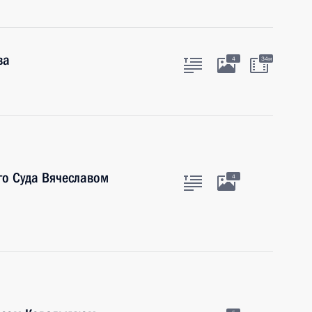
ва
4
34м
го Суда Вячеславом
4