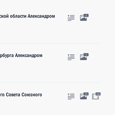
ской области Александром
3
г
ербурга Александром
4
г
ого Совета Союзного
15
19м
г