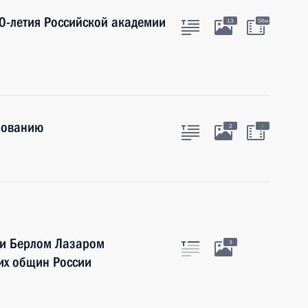
0-летия Российской академии
13
56м
зованию
:
2
ии Берлом Лазаром
3
их общин России