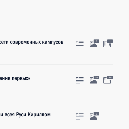
сети современных кампусов
:
9
ения первых»
39
8м
и всея Руси Кириллом
3