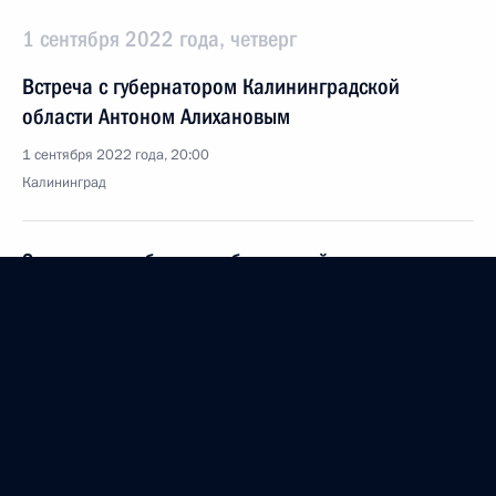
1 сентября 2022 года, четверг
Встреча с губернатором Калининградской
области Антоном Алихановым
1 сентября 2022 года, 20:00
Калининград
Заседание набсовета общероссийского движения
детей и молодёжи
1 сентября 2022 года, 18:30
Калининград
Открытый урок «Разговор о важном»
1 сентября 2022 года, 17:10