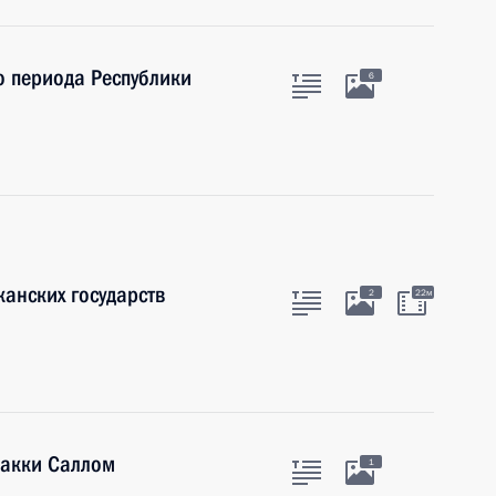
о периода Республики
6
канских государств
2
22м
Макки Саллом
1