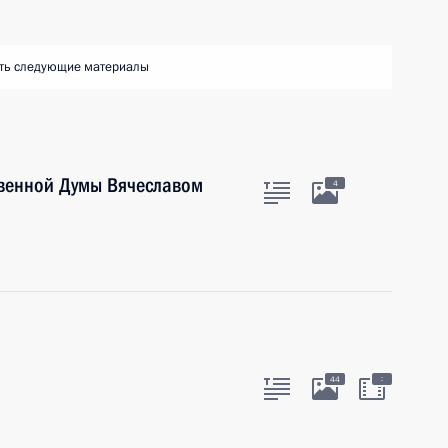
ть следующие материалы
твенной Думы Вячеславом
4
:
44