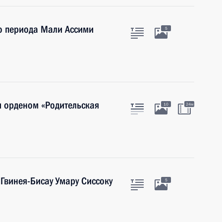
о периода Мали Ассими
5
и орденом «Родительская
10
24м
 Гвинея-Бисау Умару Сиссоку
5