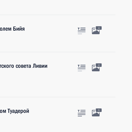
Полем Бийя
4
тского совета Ливии
2
ом Туадерой
5