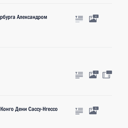
ербурга Александром
4
:
7
 Конго Дени Сассу-Нгессо
5