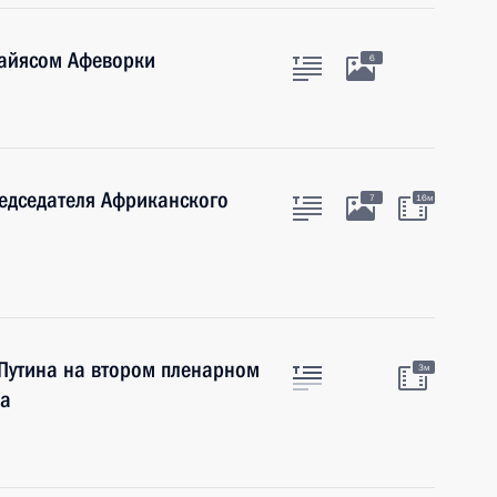
сайясом Афеворки
6
едседателя Африканского
7
16м
Путина на втором пленарном
3м
ка