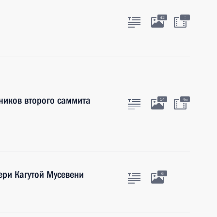
:
42
тников второго саммита
14
4м
ери Кагутой Мусевени
6