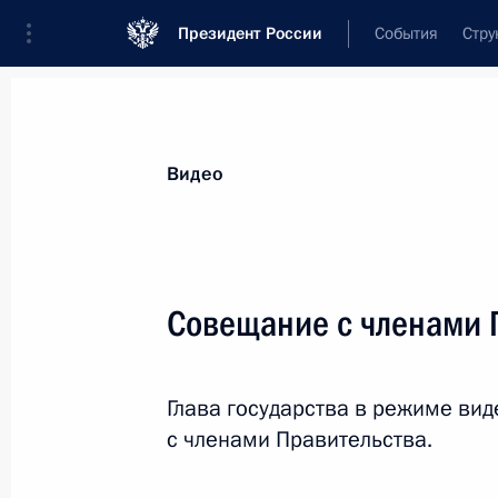
Президент России
События
Стру
Видеозаписи
Фотографии
Аудиозапи
Все материалы
Выступления
Совещан
Видео
Показа
Совещание с членами 
Вручение Международной
Глава государства в режиме в
премии #МыВместе
с членами Правительства.