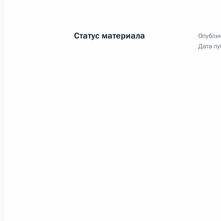
Совещание с членами
Правительства
Статус материала
Опублик
Дата пу
2 августа 2023 года
Видео, 44 мин.