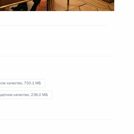
России
15 ноября 2023 года
Видео, 31 мин.
кое качество,
750.1 МБ
артное качество,
236.0 МБ
Церемония по случаю завоза