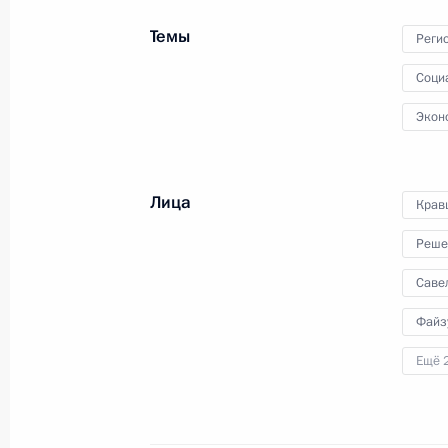
поставок российского газа
в Узбекистан через территорию
Темы
Реги
Казахстана
Соци
7 октября 2023 года
Видео, 19 мин.
Экон
Лица
Крав
Реше
Саве
Файз
Ещё 