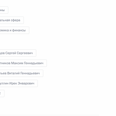
ядерного топлива на АЭС
«Руппур»
оны
альная сфера
5 октября 2023 года
Видео, 22 мин.
омика и финансы
цов Сергей Сергеевич
тников Максим Геннадьевич
льев Виталий Геннадьевич
уллин Ирек Энварович
2