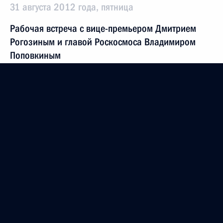
31 августа 2012 года, пятница
Рабочая встреча с вице-премьером Дмитрием
Рогозиным и главой Роскосмоса Владимиром
Поповкиным
31 августа 2012 года, 17:00
Московская область, Ново-Огарёво
Владимир Путин провёл заседание Совета
Безопасности в расширенном составе
31 августа 2012 года, 15:00
Московская область, Ново-Огарёво
29 августа 2012 года, среда
В Кремле вручены государственные награды