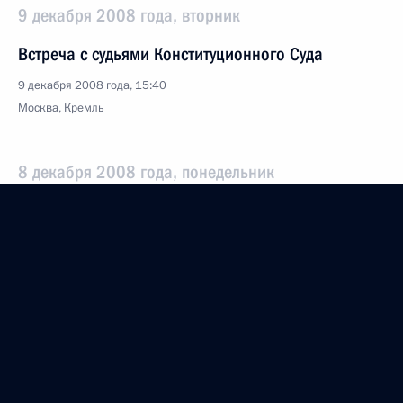
9 декабря 2008 года, вторник
Встреча с судьями Конституционного Суда
9 декабря 2008 года, 15:40
Москва, Кремль
8 декабря 2008 года, понедельник
Рабочая встреча с Министром по делам
гражданской обороны, чрезвычайным ситуациям
и ликвидации последствий стихийных бедствий
Сергеем Шойгу
8 декабря 2008 года, 17:10
Москва, Кремль
Выступление на церемонии вручения грамот