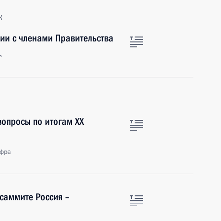
к
ии с членами Правительства
ь
вопросы по итогам XX
афра
 саммите Россия –