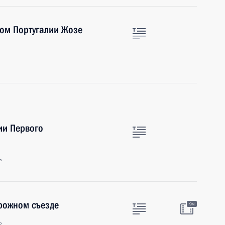
ром Португалии Жозе
ии Первого
ь
рожном съезде
9м
ь