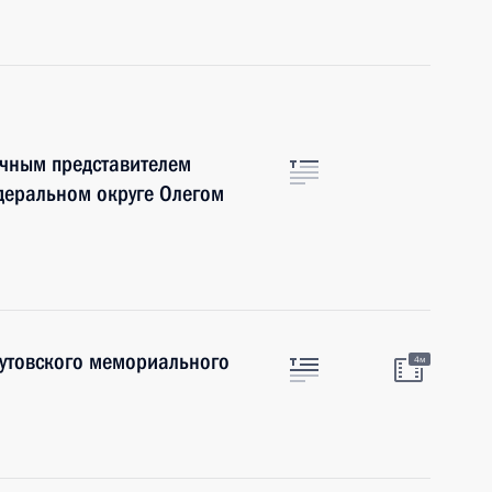
очным представителем
деральном округе Олегом
Бутовского мемориального
4м