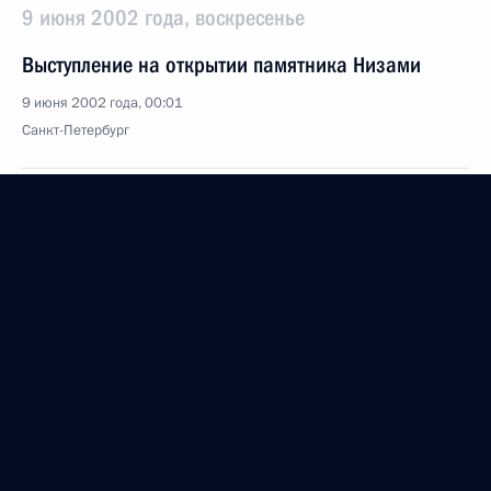
9 июня 2002 года, воскресенье
Выступление на открытии памятника Низами
9 июня 2002 года, 00:01
Санкт-Петербург
8 июня 2002 года, суббота
Вступительное слово на совещании по вопросам
социально-экономического развития Северо-
Западного федерального округа
8 июня 2002 года, 00:02
Санкт-Петербург
Вступительное слово на совещании, посвященном
подготовке к 300-летию Санкт-Петербурга