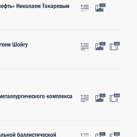
снефть» Николаем Токаревым
4
геем Шойгу
3
12м
металлургического комплекса
2
10м
альной баллистической
1
2м