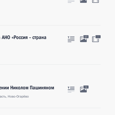
 АНО «Россия – страна
:
17
мении Николом Пашиняном
5
асть, Ново-Огарёво