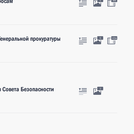
росам
1
8м
Генеральной прокуратуры
5
43м
 Совета Безопасности
2