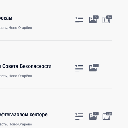
росам
3
7м
асть, Ново-Огарёво
 Совета Безопасности
2
асть, Ново-Огарёво
ефтегазовом секторе
4
12м
асть, Ново-Огарёво