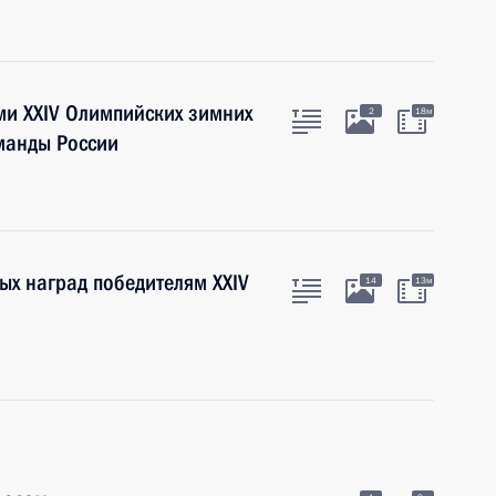
ми XXIV Олимпийских зимних
2
18м
манды России
ых наград победителям XXIV
14
13м