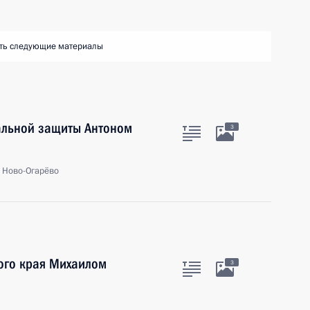
ть следующие материалы
иальной защиты Антоном
3
, Ново-Огарёво
кого края Михаилом
3