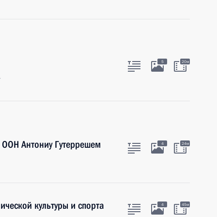
5
20м
г
м ООН Антониу Гутеррешем
4
24м
ической культуры и спорта
4
45м