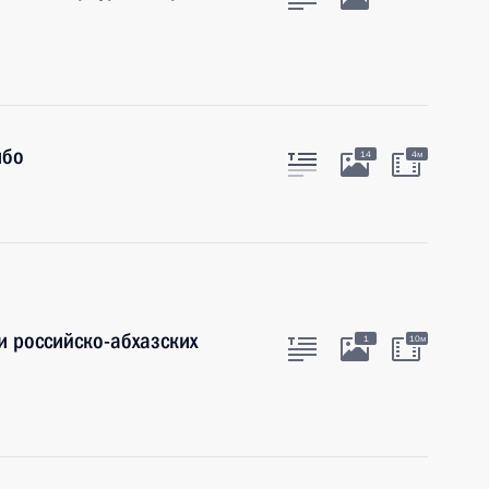
мбо
14
4м
и российско-абхазских
1
10м