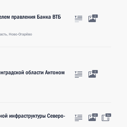
телем правления Банка ВТБ
2
асть, Ново-Огарёво
инградской области Антоном
4
ной инфраструктуры Северо-
10
9м