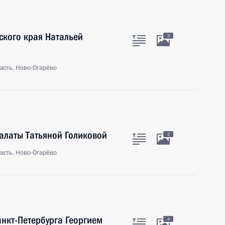
ского края Натальей
3
асть, Ново-Огарёво
палаты Татьяной Голиковой
2
асть, Ново-Огарёво
анкт-Петербурга Георгием
4