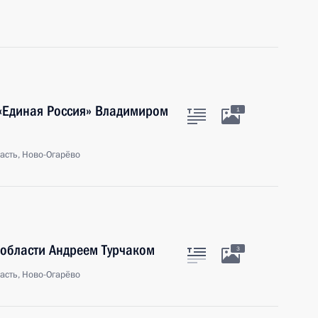
 «Единая Россия» Владимиром
1
асть, Ново-Огарёво
 области Андреем Турчаком
3
асть, Ново-Огарёво