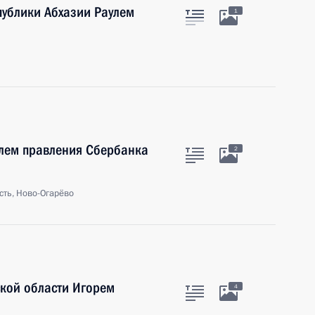
публики Абхазии Раулем
1
елем правления Сбербанка
2
сть, Ново-Огарёво
ской области Игорем
4