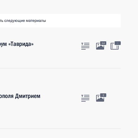
ть следующие материалы
ум «Таврида»
:
14
тополя Дмитрием
2