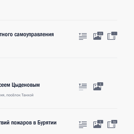
тного самоуправления
:
13
ксеем Цыденовым
3
ия, посёлок Танхой
вий пожаров в Бурятии
5
3м