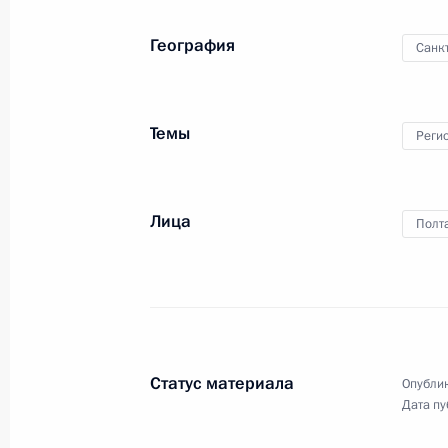
География
Санк
Темы
Реги
Лица
Полт
Статус материала
Опублик
Дата пу