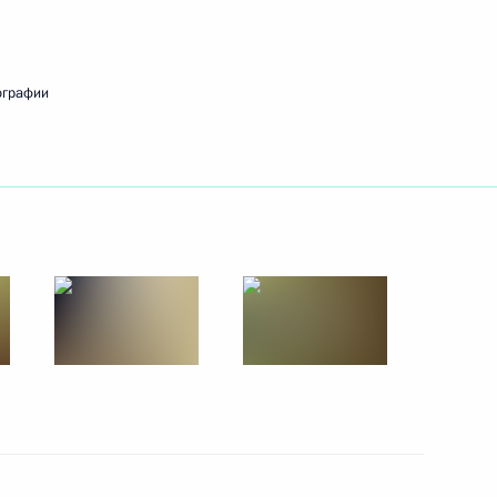
8 августа 2017 года
5 фото
ографии
переговоры
6 фото