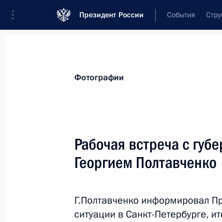
Президент России
События
Стру
Видеозаписи
Фотографии
Аудиозапи
Все материалы
Поездки
Совещания, 
Фотографии
Показа
Рабочая встреча с губ
Георгием Полтавченко
Рабочая встреча
с губернатором Санкт-
Г.Полтавченко информировал П
Петербурга Георгием
ситуации в Санкт-Петербурге, и
Полтавченко