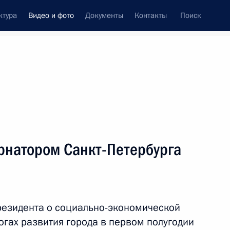
ктура
Видео и фото
Документы
Контакты
Поиск
си
встречи
Церемонии
август, 2017
ть следующие материалы
ернатором Санкт-Петербурга
Российско-абхазские
переговоры
резидента о социально-экономической
тогах развития города в первом полугодии